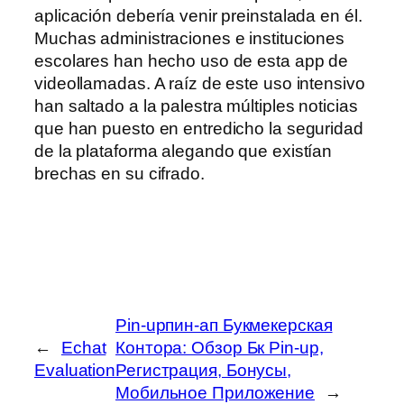
aplicación debería venir preinstalada en él.
Muchas administraciones e instituciones
escolares han hecho uso de esta app de
videollamadas. A raíz de este uso intensivo
han saltado a la palestra múltiples noticias
que han puesto en entredicho la seguridad
de la plataforma alegando que existían
brechas en su cifrado.
Pin-upпин-ап Букмекерская
←
Echat
Контора: Обзор Бк Pin-up,
Evaluation
Регистрация, Бонусы,
Мобильное Приложение
→