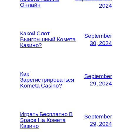
Онлайн
2024
Какой Слот
September
Выигрышный Комета
30, 2024
Казино?
Как
September
Зарегистрироваться
29, 2024
Kometa Casino?
Играть Бесплатно В
September
Space На Комета
29, 2024
Казино