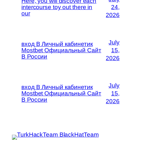
Here, you will discover each
intercourse toy out there in
24,
our
2026
July
вход В Личный кабинетик
Mostbet Официальный Сайт
15,
В России
2026
July
вход В Личный кабинетик
Mostbet Официальный Сайт
15,
В России
2026