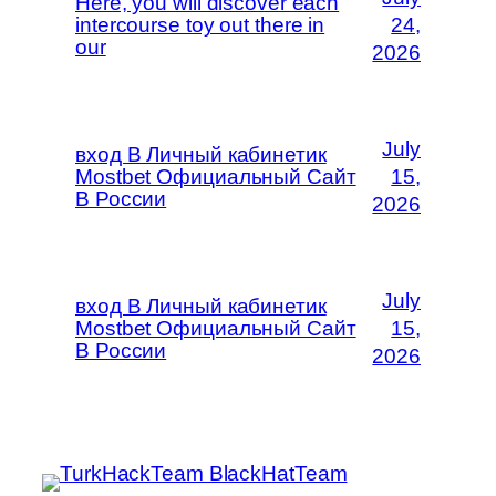
Here, you will discover each
intercourse toy out there in
24,
our
2026
July
вход В Личный кабинетик
Mostbet Официальный Сайт
15,
В России
2026
July
вход В Личный кабинетик
Mostbet Официальный Сайт
15,
В России
2026