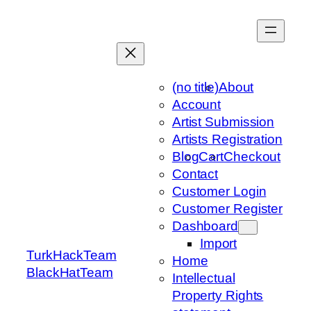
Skip
to
content
(no title)
About
Account
Artist Submission
Artists Registration
Blog
Cart
Checkout
Contact
Customer Login
Customer Register
Dashboard
Import
TurkHackTeam
Home
BlackHatTeam
Intellectual
Property Rights