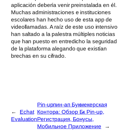
aplicación debería venir preinstalada en él.
Muchas administraciones e instituciones
escolares han hecho uso de esta app de
videollamadas. A raíz de este uso intensivo
han saltado a la palestra múltiples noticias
que han puesto en entredicho la seguridad
de la plataforma alegando que existían
brechas en su cifrado.
Pin-upпин-ап Букмекерская
←
Echat
Контора: Обзор Бк Pin-up,
Evaluation
Регистрация, Бонусы,
Мобильное Приложение
→