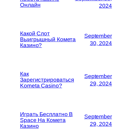
Онлайн
2024
Какой Слот
September
Выигрышный Комета
30, 2024
Казино?
Как
September
Зарегистрироваться
29, 2024
Kometa Casino?
Играть Бесплатно В
September
Space На Комета
29, 2024
Казино