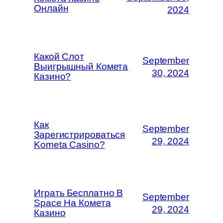
Онлайн
2024
Какой Слот
September
Выигрышный Комета
30, 2024
Казино?
Как
September
Зарегистрироваться
29, 2024
Kometa Casino?
Играть Бесплатно В
September
Space На Комета
29, 2024
Казино