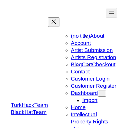
Skip
to
content
(no title)
About
Account
Artist Submission
Artists Registration
Blog
Cart
Checkout
Contact
Customer Login
Customer Register
Dashboard
Import
TurkHackTeam
Home
BlackHatTeam
Intellectual
Property Rights