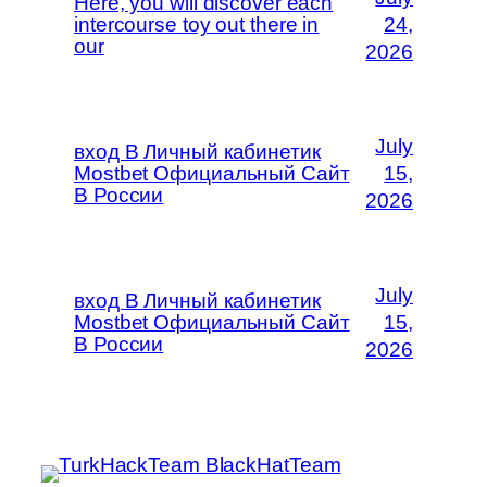
Here, you will discover each
intercourse toy out there in
24,
our
2026
July
вход В Личный кабинетик
Mostbet Официальный Сайт
15,
В России
2026
July
вход В Личный кабинетик
Mostbet Официальный Сайт
15,
В России
2026