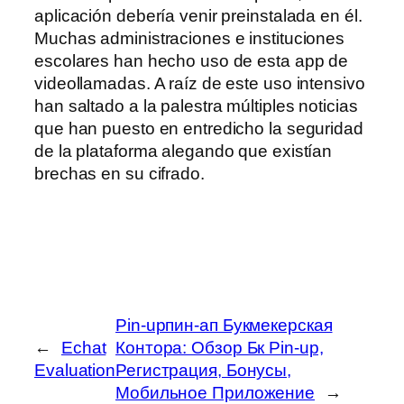
aplicación debería venir preinstalada en él.
Muchas administraciones e instituciones
escolares han hecho uso de esta app de
videollamadas. A raíz de este uso intensivo
han saltado a la palestra múltiples noticias
que han puesto en entredicho la seguridad
de la plataforma alegando que existían
brechas en su cifrado.
Pin-upпин-ап Букмекерская
←
Echat
Контора: Обзор Бк Pin-up,
Evaluation
Регистрация, Бонусы,
Мобильное Приложение
→