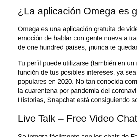
¿La aplicación Omega es g
Omega es una aplicación gratuita de vid
emoción de hablar con gente nueva a trav
de one hundred países, ¡nunca te quedar
Tu perfil puede utilizarse (también en u
función de tus posibles intereses, ya sea
populares en 2020. No tan conocida com
la cuarentena por pandemia del coronavir
Historias, Snapchat está consiguiendo sobr
Live Talk – Free Video Cha
Se integra fácilmente con los chats de