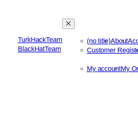
Skip
to
content
TurkHackTeam
(no title)
About
Ac
BlackHatTeam
Customer Regist
My account
My Or