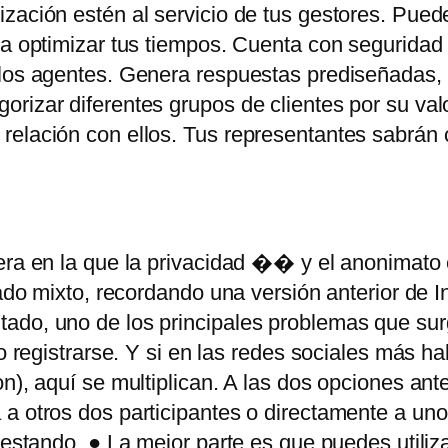
ización estén al servicio de tus gestores. Pue
ra optimizar tus tiempos. Cuenta con seguridad 
los agentes. Genera respuestas prediseñadas, ti
rizar diferentes grupos de clientes por su val
 relación con ellos. Tus representantes sabrán
era en la que la privacidad �� y el anonimato
gado mixto, recordando una versión anterior de In
ado, uno de los principales problemas que sur
o registrarse. Y si en las redes sociales más ha
n), aquí se multiplican. A las dos opciones ant
 a otros dos participantes o directamente a un
testando. ● La mejor parte es que puedes utiliz