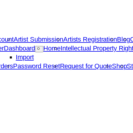
count
Artist Submission
Artists Registration
Blog
C
er
Dashboard
Home
Intellectual Property Rig
Import
ders
Password Reset
Request for Quote
Shop
St