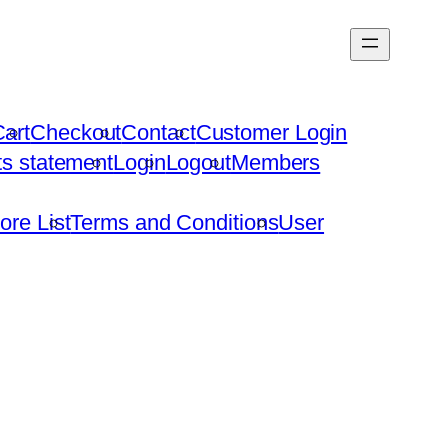
art
Checkout
Contact
Customer Login
hts statement
Login
Logout
Members
ore List
Terms and Conditions
User