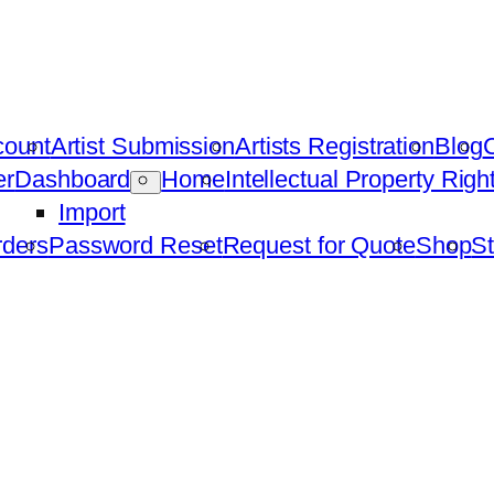
count
Artist Submission
Artists Registration
Blog
C
er
Dashboard
Home
Intellectual Property Rig
Import
ders
Password Reset
Request for Quote
Shop
St