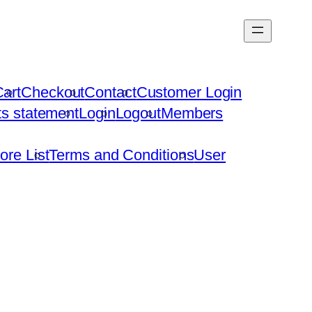
art
Checkout
Contact
Customer Login
hts statement
Login
Logout
Members
ore List
Terms and Conditions
User