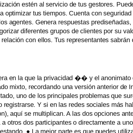
ización estén al servicio de tus gestores. Pue
ra optimizar tus tiempos. Cuenta con seguridad 
los agentes. Genera respuestas prediseñadas, ti
rizar diferentes grupos de clientes por su val
 relación con ellos. Tus representantes sabrán
era en la que la privacidad �� y el anonimato
gado mixto, recordando una versión anterior de In
ado, uno de los principales problemas que sur
o registrarse. Y si en las redes sociales más ha
n), aquí se multiplican. A las dos opciones ant
 a otros dos participantes o directamente a un
testando. ● La mejor parte es que puedes utiliz