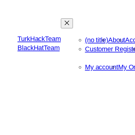
Skip
to
content
TurkHackTeam
(no title)
About
Ac
BlackHatTeam
Customer Regist
My account
My Or