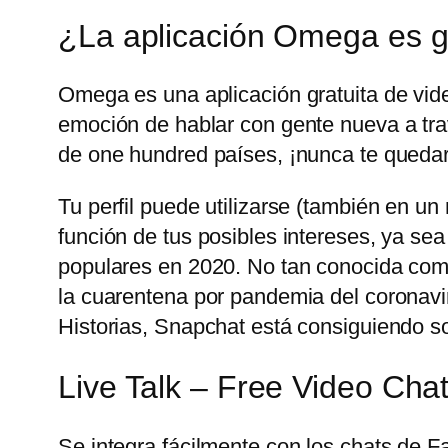
¿La aplicación Omega es g
Omega es una aplicación gratuita de vid
emoción de hablar con gente nueva a trav
de one hundred países, ¡nunca te quedar
Tu perfil puede utilizarse (también en u
función de tus posibles intereses, ya sea
populares en 2020. No tan conocida com
la cuarentena por pandemia del coronavir
Historias, Snapchat está consiguiendo sobr
Live Talk – Free Video Cha
Se integra fácilmente con los chats de