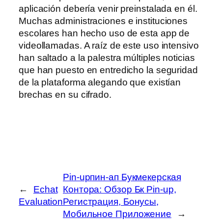
aplicación debería venir preinstalada en él.
Muchas administraciones e instituciones
escolares han hecho uso de esta app de
videollamadas. A raíz de este uso intensivo
han saltado a la palestra múltiples noticias
que han puesto en entredicho la seguridad
de la plataforma alegando que existían
brechas en su cifrado.
Pin-upпин-ап Букмекерская
←
Echat
Контора: Обзор Бк Pin-up,
Evaluation
Регистрация, Бонусы,
Мобильное Приложение
→