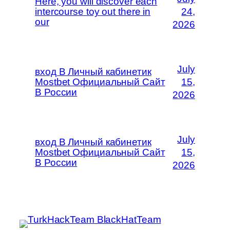
Here, you will discover each
intercourse toy out there in
24,
our
2026
July
вход В Личный кабинетик
Mostbet Официальный Сайт
15,
В России
2026
July
вход В Личный кабинетик
Mostbet Официальный Сайт
15,
В России
2026