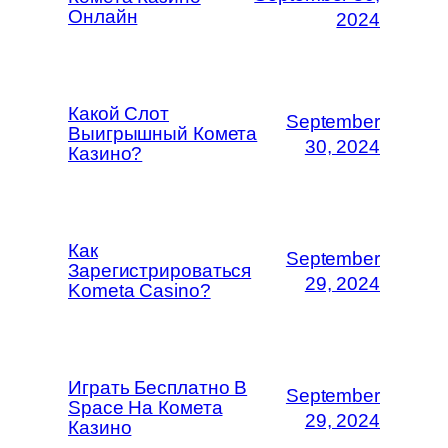
Онлайн
2024
Какой Слот
September
Выигрышный Комета
30, 2024
Казино?
Как
September
Зарегистрироваться
29, 2024
Kometa Casino?
Играть Бесплатно В
September
Space На Комета
29, 2024
Казино