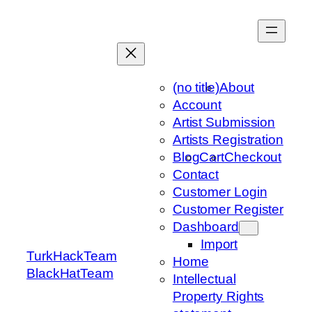
Skip
to
content
(no title)
About
Account
Artist Submission
Artists Registration
Blog
Cart
Checkout
Contact
Customer Login
Customer Register
Dashboard
Import
TurkHackTeam
Home
BlackHatTeam
Intellectual
Property Rights