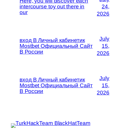
Here, you will discover each
intercourse toy out there in
24,
our
2026
July
вход В Личный кабинетик
Mostbet Официальный Сайт
15,
В России
2026
July
вход В Личный кабинетик
Mostbet Официальный Сайт
15,
В России
2026