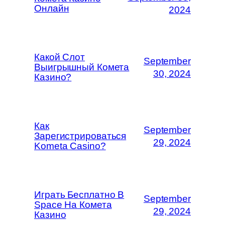
Онлайн
2024
Какой Слот
September
Выигрышный Комета
30, 2024
Казино?
Как
September
Зарегистрироваться
29, 2024
Kometa Casino?
Играть Бесплатно В
September
Space На Комета
29, 2024
Казино