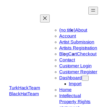
Skip
to
content
(no title)
About
Account
Artist Submission
Artists Registration
Blog
Cart
Checkout
Contact
Customer Login
Customer Register
Dashboard
Import
TurkHackTeam
Home
BlackHatTeam
Intellectual
Property Rights