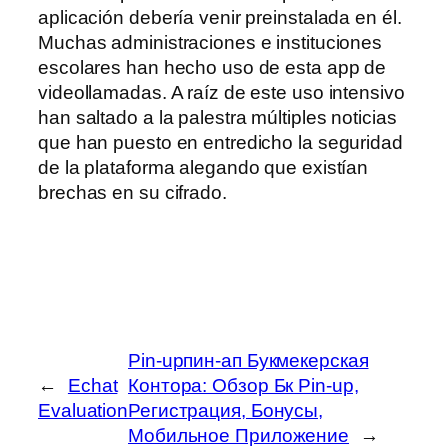
aplicación debería venir preinstalada en él.
Muchas administraciones e instituciones
escolares han hecho uso de esta app de
videollamadas. A raíz de este uso intensivo
han saltado a la palestra múltiples noticias
que han puesto en entredicho la seguridad
de la plataforma alegando que existían
brechas en su cifrado.
Pin-upпин-ап Букмекерская
←
Echat
Контора: Обзор Бк Pin-up,
Evaluation
Регистрация, Бонусы,
Мобильное Приложение
→