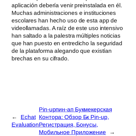
aplicación debería venir preinstalada en él.
Muchas administraciones e instituciones
escolares han hecho uso de esta app de
videollamadas. A raíz de este uso intensivo
han saltado a la palestra múltiples noticias
que han puesto en entredicho la seguridad
de la plataforma alegando que existían
brechas en su cifrado.
Pin-upпин-ап Букмекерская
←
Echat
Контора: Обзор Бк Pin-up,
Evaluation
Регистрация, Бонусы,
Мобильное Приложение
→