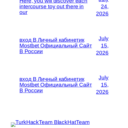
Here, you will discover each
intercourse toy out there in
24,
our
2026
July
вход В Личный кабинетик
Mostbet Официальный Сайт
15,
В России
2026
July
вход В Личный кабинетик
Mostbet Официальный Сайт
15,
В России
2026