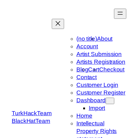
Skip
to
content
(no title)
About
Account
Artist Submission
Artists Registration
Blog
Cart
Checkout
Contact
Customer Login
Customer Register
Dashboard
Import
TurkHackTeam
Home
BlackHatTeam
Intellectual
Property Rights