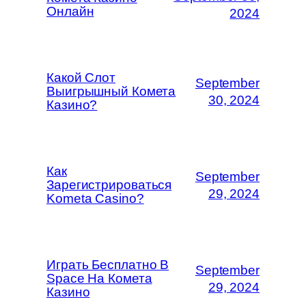
Онлайн
2024
Какой Слот
September
Выигрышный Комета
30, 2024
Казино?
Как
September
Зарегистрироваться
29, 2024
Kometa Casino?
Играть Бесплатно В
September
Space На Комета
29, 2024
Казино