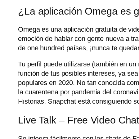
¿La aplicación Omega es g
Omega es una aplicación gratuita de vid
emoción de hablar con gente nueva a trav
de one hundred países, ¡nunca te quedar
Tu perfil puede utilizarse (también en u
función de tus posibles intereses, ya sea
populares en 2020. No tan conocida com
la cuarentena por pandemia del coronavir
Historias, Snapchat está consiguiendo sobr
Live Talk – Free Video Cha
Se integra fácilmente con los chats de