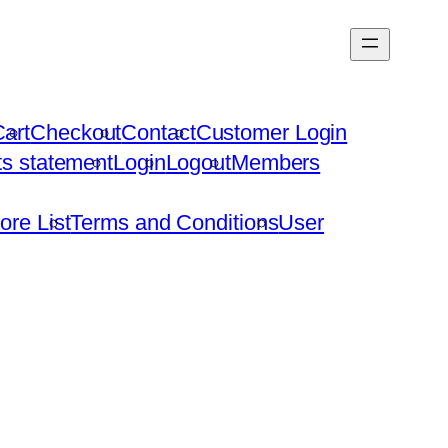
art
Checkout
Contact
Customer Login
hts statement
Login
Logout
Members
ore List
Terms and Conditions
User