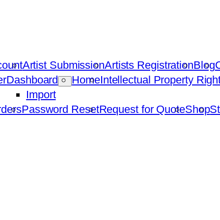
count
Artist Submission
Artists Registration
Blog
C
er
Dashboard
Home
Intellectual Property Rig
Import
ders
Password Reset
Request for Quote
Shop
St