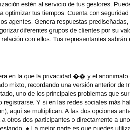
ización estén al servicio de tus gestores. Pue
ra optimizar tus tiempos. Cuenta con seguridad 
los agentes. Genera respuestas prediseñadas, ti
rizar diferentes grupos de clientes por su val
 relación con ellos. Tus representantes sabrán
era en la que la privacidad �� y el anonimato
gado mixto, recordando una versión anterior de In
ado, uno de los principales problemas que sur
o registrarse. Y si en las redes sociales más ha
n), aquí se multiplican. A las dos opciones ant
 a otros dos participantes o directamente a un
testando. ● La mejor parte es que puedes utiliz