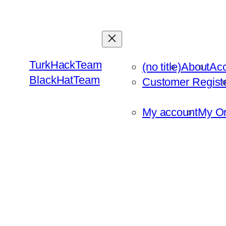
Skip
to
content
TurkHackTeam
(no title)
About
Ac
BlackHatTeam
Customer Regist
My account
My Or