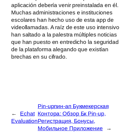
aplicación debería venir preinstalada en él.
Muchas administraciones e instituciones
escolares han hecho uso de esta app de
videollamadas. A raíz de este uso intensivo
han saltado a la palestra múltiples noticias
que han puesto en entredicho la seguridad
de la plataforma alegando que existían
brechas en su cifrado.
Pin-upпин-ап Букмекерская
←
Echat
Контора: Обзор Бк Pin-up,
Evaluation
Регистрация, Бонусы,
Мобильное Приложение
→