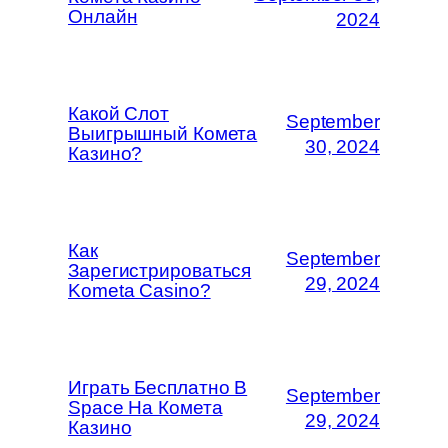
Онлайн
2024
Какой Слот
September
Выигрышный Комета
30, 2024
Казино?
Как
September
Зарегистрироваться
29, 2024
Kometa Casino?
Играть Бесплатно В
September
Space На Комета
29, 2024
Казино