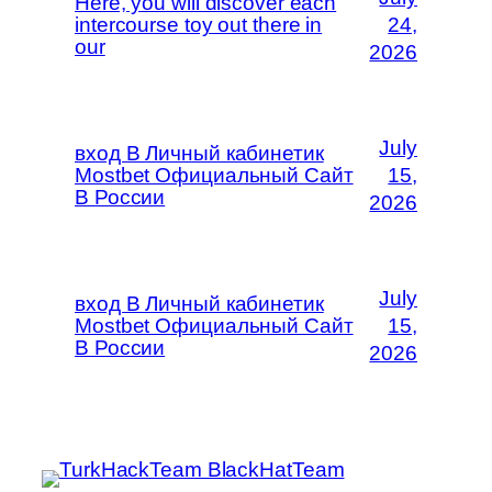
Here, you will discover each
intercourse toy out there in
24,
our
2026
July
вход В Личный кабинетик
Mostbet Официальный Сайт
15,
В России
2026
July
вход В Личный кабинетик
Mostbet Официальный Сайт
15,
В России
2026