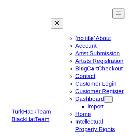
Skip
to
content
(no title)
About
Account
Artist Submission
Artists Registration
Blog
Cart
Checkout
Contact
Customer Login
Customer Register
Dashboard
Import
TurkHackTeam
Home
BlackHatTeam
Intellectual
Property Rights