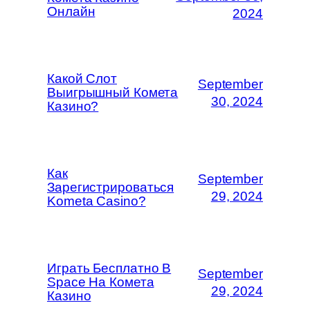
Онлайн
2024
Какой Слот
September
Выигрышный Комета
30, 2024
Казино?
Как
September
Зарегистрироваться
29, 2024
Kometa Casino?
Играть Бесплатно В
September
Space На Комета
29, 2024
Казино