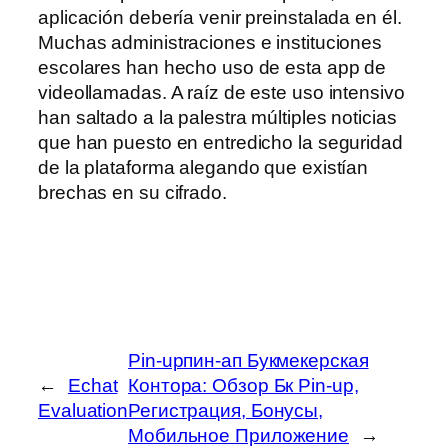
aplicación debería venir preinstalada en él.
Muchas administraciones e instituciones
escolares han hecho uso de esta app de
videollamadas. A raíz de este uso intensivo
han saltado a la palestra múltiples noticias
que han puesto en entredicho la seguridad
de la plataforma alegando que existían
brechas en su cifrado.
Pin-upпин-ап Букмекерская
←
Echat
Контора: Обзор Бк Pin-up,
Evaluation
Регистрация, Бонусы,
Мобильное Приложение
→