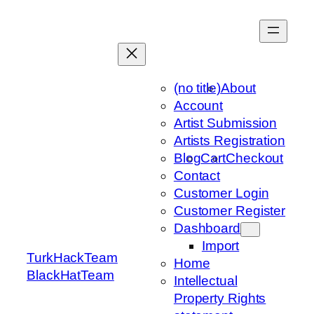
Skip
to
content
(no title)
About
Account
Artist Submission
Artists Registration
Blog
Cart
Checkout
Contact
Customer Login
Customer Register
Dashboard
Import
TurkHackTeam
Home
BlackHatTeam
Intellectual
Property Rights