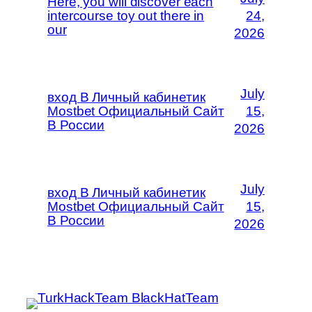
Here, you will discover each
intercourse toy out there in
24,
our
2026
July
вход В Личный кабинетик
Mostbet Официальный Сайт
15,
В России
2026
July
вход В Личный кабинетик
Mostbet Официальный Сайт
15,
В России
2026