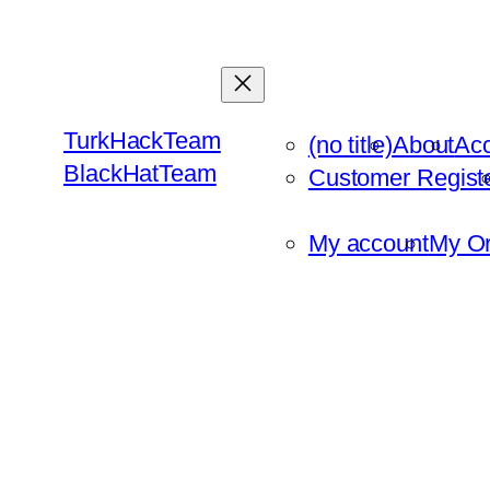
Skip
to
content
TurkHackTeam
(no title)
About
Ac
BlackHatTeam
Customer Regist
My account
My Or