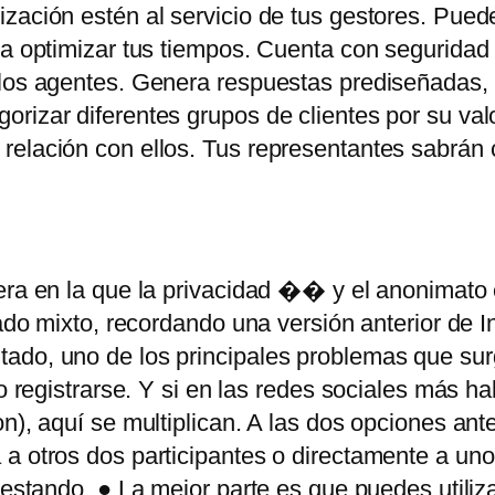
ización estén al servicio de tus gestores. Pue
ra optimizar tus tiempos. Cuenta con seguridad 
los agentes. Genera respuestas prediseñadas, ti
rizar diferentes grupos de clientes por su val
 relación con ellos. Tus representantes sabrán
era en la que la privacidad �� y el anonimato
gado mixto, recordando una versión anterior de In
ado, uno de los principales problemas que sur
o registrarse. Y si en las redes sociales más ha
n), aquí se multiplican. A las dos opciones ant
 a otros dos participantes o directamente a un
testando. ● La mejor parte es que puedes utiliz