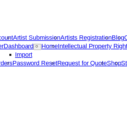
count
Artist Submission
Artists Registration
Blog
C
er
Dashboard
Home
Intellectual Property Rig
Import
ders
Password Reset
Request for Quote
Shop
St