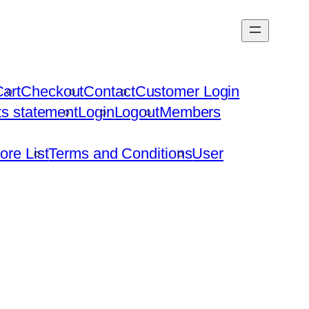
art
Checkout
Contact
Customer Login
hts statement
Login
Logout
Members
ore List
Terms and Conditions
User