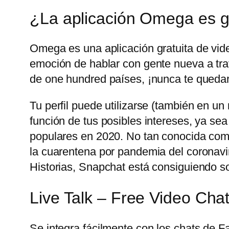
¿La aplicación Omega es g
Omega es una aplicación gratuita de vid
emoción de hablar con gente nueva a trav
de one hundred países, ¡nunca te quedar
Tu perfil puede utilizarse (también en u
función de tus posibles intereses, ya sea
populares en 2020. No tan conocida com
la cuarentena por pandemia del coronavir
Historias, Snapchat está consiguiendo sobr
Live Talk – Free Video Cha
Se integra fácilmente con los chats de