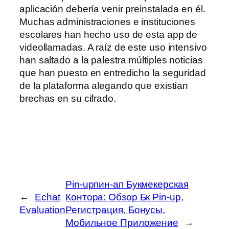
aplicación debería venir preinstalada en él.
Muchas administraciones e instituciones
escolares han hecho uso de esta app de
videollamadas. A raíz de este uso intensivo
han saltado a la palestra múltiples noticias
que han puesto en entredicho la seguridad
de la plataforma alegando que existían
brechas en su cifrado.
Pin-upпин-ап Букмекерская
←
Echat
Контора: Обзор Бк Pin-up,
Evaluation
Регистрация, Бонусы,
Мобильное Приложение
→