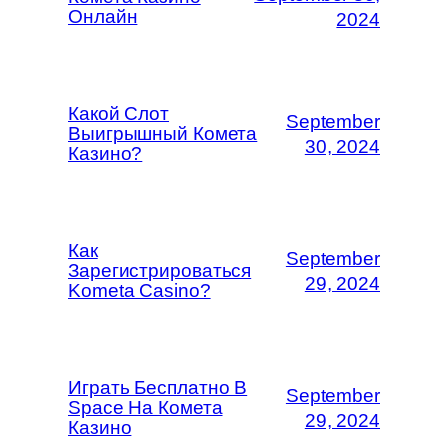
Онлайн
2024
Какой Слот
September
Выигрышный Комета
30, 2024
Казино?
Как
September
Зарегистрироваться
29, 2024
Kometa Casino?
Играть Бесплатно В
September
Space На Комета
29, 2024
Казино