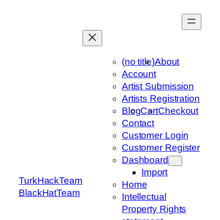
Skip
to
content
(no title)
About
Account
Artist Submission
Artists Registration
Blog
Cart
Checkout
Contact
Customer Login
Customer Register
Dashboard
Import
TurkHackTeam
Home
BlackHatTeam
Intellectual
Property Rights