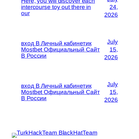
Here, you will discover each
intercourse toy out there in
24,
our
2026
July
вход В Личный кабинетик
Mostbet Официальный Сайт
15,
В России
2026
July
вход В Личный кабинетик
Mostbet Официальный Сайт
15,
В России
2026