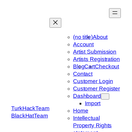
Skip
to
content
(no title)
About
Account
Artist Submission
Artists Registration
Blog
Cart
Checkout
Contact
Customer Login
Customer Register
Dashboard
Import
TurkHackTeam
Home
BlackHatTeam
Intellectual
Property Rights