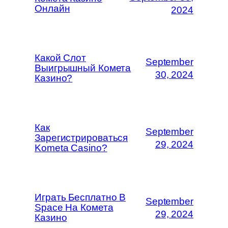
Онлайн
2024
Какой Слот
September
Выигрышный Комета
30, 2024
Казино?
Как
September
Зарегистрироваться
29, 2024
Kometa Casino?
Играть Бесплатно В
September
Space На Комета
29, 2024
Казино