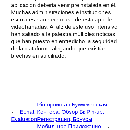
aplicación debería venir preinstalada en él.
Muchas administraciones e instituciones
escolares han hecho uso de esta app de
videollamadas. A raíz de este uso intensivo
han saltado a la palestra múltiples noticias
que han puesto en entredicho la seguridad
de la plataforma alegando que existían
brechas en su cifrado.
Pin-upпин-ап Букмекерская
←
Echat
Контора: Обзор Бк Pin-up,
Evaluation
Регистрация, Бонусы,
Мобильное Приложение
→