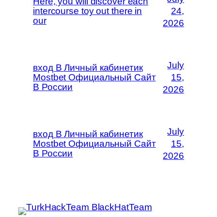
Here, you will discover each
intercourse toy out there in
24,
our
2026
July
вход В Личный кабинетик
Mostbet Официальный Сайт
15,
В России
2026
July
вход В Личный кабинетик
Mostbet Официальный Сайт
15,
В России
2026