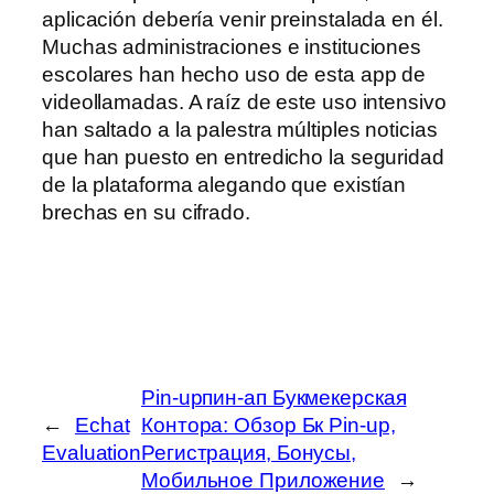
aplicación debería venir preinstalada en él.
Muchas administraciones e instituciones
escolares han hecho uso de esta app de
videollamadas. A raíz de este uso intensivo
han saltado a la palestra múltiples noticias
que han puesto en entredicho la seguridad
de la plataforma alegando que existían
brechas en su cifrado.
Pin-upпин-ап Букмекерская
←
Echat
Контора: Обзор Бк Pin-up,
Evaluation
Регистрация, Бонусы,
Мобильное Приложение
→