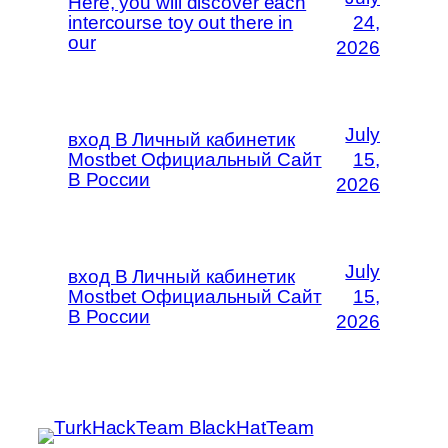
Here, you will discover each
intercourse toy out there in
24,
our
2026
July
вход В Личный кабинетик
Mostbet Официальный Сайт
15,
В России
2026
July
вход В Личный кабинетик
Mostbet Официальный Сайт
15,
В России
2026