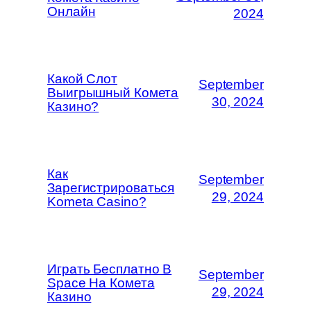
Онлайн
2024
Какой Слот
September
Выигрышный Комета
30, 2024
Казино?
Как
September
Зарегистрироваться
29, 2024
Kometa Casino?
Играть Бесплатно В
September
Space На Комета
29, 2024
Казино