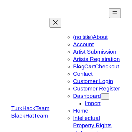
Skip
to
content
(no title)
About
Account
Artist Submission
Artists Registration
Blog
Cart
Checkout
Contact
Customer Login
Customer Register
Dashboard
Import
TurkHackTeam
Home
BlackHatTeam
Intellectual
Property Rights