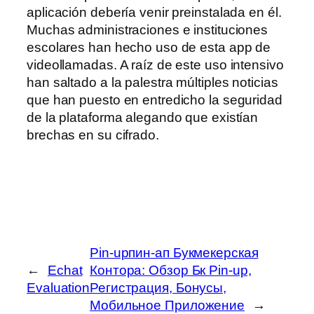
aplicación debería venir preinstalada en él.
Muchas administraciones e instituciones
escolares han hecho uso de esta app de
videollamadas. A raíz de este uso intensivo
han saltado a la palestra múltiples noticias
que han puesto en entredicho la seguridad
de la plataforma alegando que existían
brechas en su cifrado.
Pin-upпин-ап Букмекерская
←
Echat
Контора: Обзор Бк Pin-up,
Evaluation
Регистрация, Бонусы,
Мобильное Приложение
→