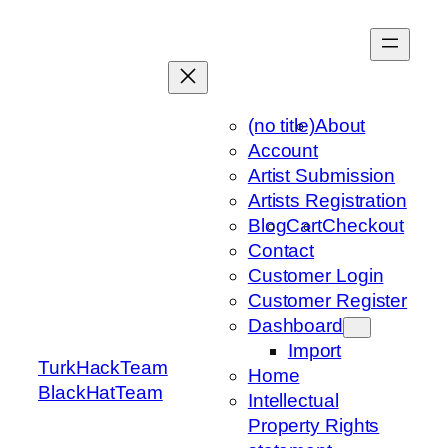
Skip
to
content
(no title)
About
Account
Artist Submission
Artists Registration
Blog
Cart
Checkout
Contact
Customer Login
Customer Register
Dashboard
Import
TurkHackTeam
Home
BlackHatTeam
Intellectual
Property Rights