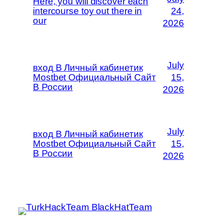
Here, you will discover each
intercourse toy out there in
24,
our
2026
July
вход В Личный кабинетик
Mostbet Официальный Сайт
15,
В России
2026
July
вход В Личный кабинетик
Mostbet Официальный Сайт
15,
В России
2026