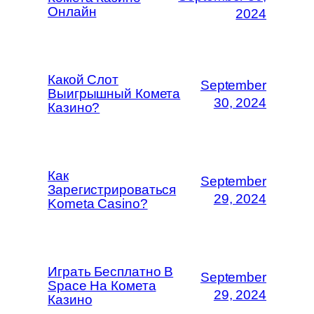
Онлайн
2024
Какой Слот
September
Выигрышный Комета
30, 2024
Казино?
Как
September
Зарегистрироваться
29, 2024
Kometa Casino?
Играть Бесплатно В
September
Space На Комета
29, 2024
Казино