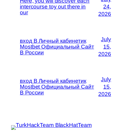
Here, you will discover each
intercourse toy out there in
24,
our
2026
July
вход В Личный кабинетик
Mostbet Официальный Сайт
15,
В России
2026
July
вход В Личный кабинетик
Mostbet Официальный Сайт
15,
В России
2026