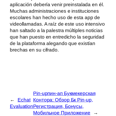
aplicación debería venir preinstalada en él.
Muchas administraciones e instituciones
escolares han hecho uso de esta app de
videollamadas. A raíz de este uso intensivo
han saltado a la palestra múltiples noticias
que han puesto en entredicho la seguridad
de la plataforma alegando que existían
brechas en su cifrado.
Pin-upпин-ап Букмекерская
←
Echat
Контора: Обзор Бк Pin-up,
Evaluation
Регистрация, Бонусы,
Мобильное Приложение
→