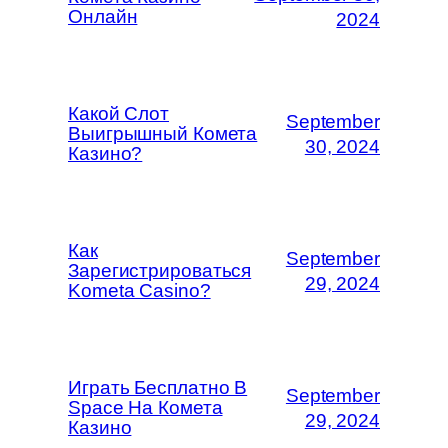
Онлайн
2024
Какой Слот
September
Выигрышный Комета
30, 2024
Казино?
Как
September
Зарегистрироваться
29, 2024
Kometa Casino?
Играть Бесплатно В
September
Space На Комета
29, 2024
Казино