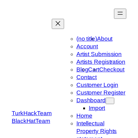
Skip
to
content
(no title)
About
Account
Artist Submission
Artists Registration
Blog
Cart
Checkout
Contact
Customer Login
Customer Register
Dashboard
Import
TurkHackTeam
Home
BlackHatTeam
Intellectual
Property Rights