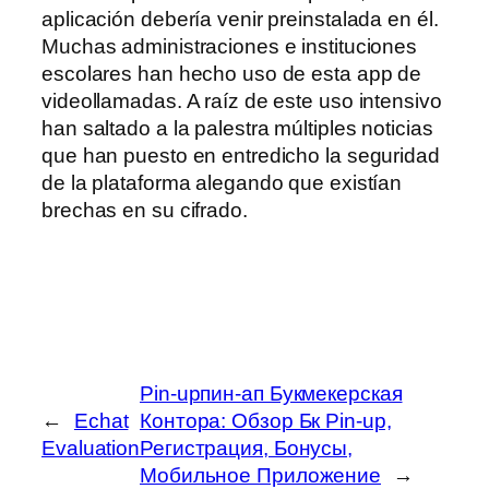
aplicación debería venir preinstalada en él.
Muchas administraciones e instituciones
escolares han hecho uso de esta app de
videollamadas. A raíz de este uso intensivo
han saltado a la palestra múltiples noticias
que han puesto en entredicho la seguridad
de la plataforma alegando que existían
brechas en su cifrado.
Pin-upпин-ап Букмекерская
←
Echat
Контора: Обзор Бк Pin-up,
Evaluation
Регистрация, Бонусы,
Мобильное Приложение
→