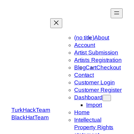
Skip
to
content
(no title)
About
Account
Artist Submission
Artists Registration
Blog
Cart
Checkout
Contact
Customer Login
Customer Register
Dashboard
Import
TurkHackTeam
Home
BlackHatTeam
Intellectual
Property Rights