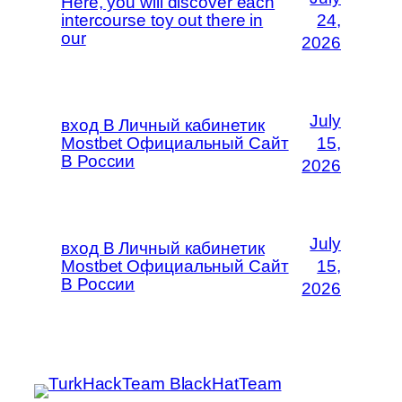
Here, you will discover each
intercourse toy out there in
24,
our
2026
July
вход В Личный кабинетик
Mostbet Официальный Сайт
15,
В России
2026
July
вход В Личный кабинетик
Mostbet Официальный Сайт
15,
В России
2026