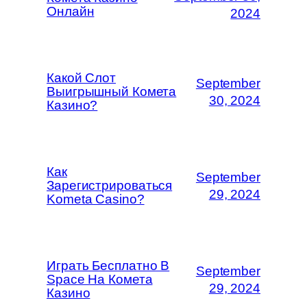
Онлайн
2024
Какой Слот
September
Выигрышный Комета
30, 2024
Казино?
Как
September
Зарегистрироваться
29, 2024
Kometa Casino?
Играть Бесплатно В
September
Space На Комета
29, 2024
Казино