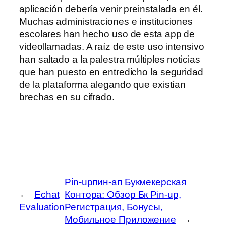
aplicación debería venir preinstalada en él.
Muchas administraciones e instituciones
escolares han hecho uso de esta app de
videollamadas. A raíz de este uso intensivo
han saltado a la palestra múltiples noticias
que han puesto en entredicho la seguridad
de la plataforma alegando que existían
brechas en su cifrado.
Pin-upпин-ап Букмекерская
←
Echat
Контора: Обзор Бк Pin-up,
Evaluation
Регистрация, Бонусы,
Мобильное Приложение
→