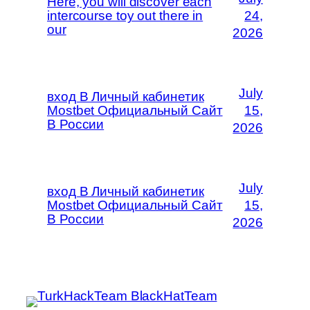
Here, you will discover each
intercourse toy out there in
24,
our
2026
July
вход В Личный кабинетик
Mostbet Официальный Сайт
15,
В России
2026
July
вход В Личный кабинетик
Mostbet Официальный Сайт
15,
В России
2026