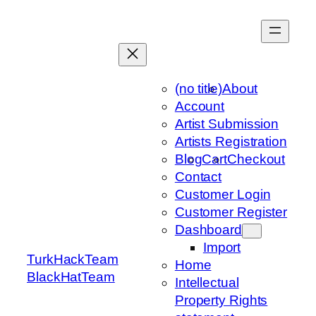
Skip
to
content
(no title)
About
Account
Artist Submission
Artists Registration
Blog
Cart
Checkout
Contact
Customer Login
Customer Register
Dashboard
Import
TurkHackTeam
Home
BlackHatTeam
Intellectual
Property Rights