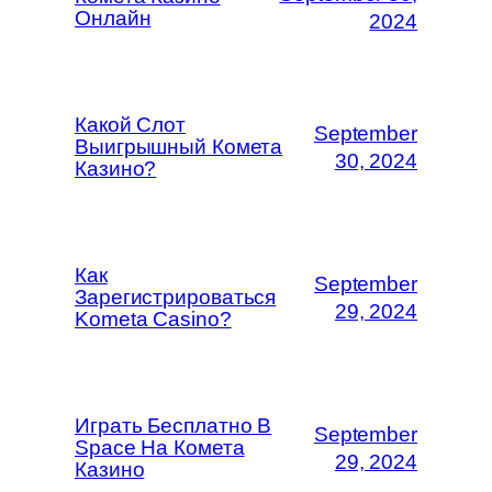
Онлайн
2024
Какой Слот
September
Выигрышный Комета
30, 2024
Казино?
Как
September
Зарегистрироваться
29, 2024
Kometa Casino?
Играть Бесплатно В
September
Space На Комета
29, 2024
Казино