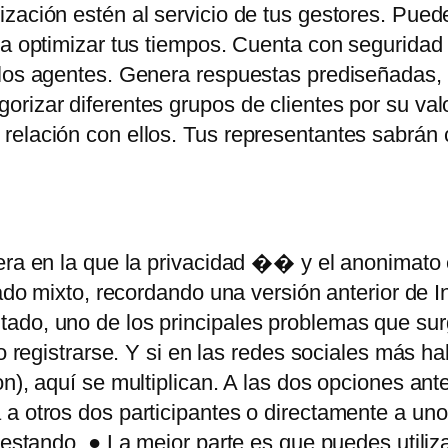
ización estén al servicio de tus gestores. Pue
ra optimizar tus tiempos. Cuenta con seguridad 
los agentes. Genera respuestas prediseñadas, ti
rizar diferentes grupos de clientes por su val
 relación con ellos. Tus representantes sabrán
era en la que la privacidad �� y el anonimato
gado mixto, recordando una versión anterior de In
ado, uno de los principales problemas que sur
o registrarse. Y si en las redes sociales más ha
n), aquí se multiplican. A las dos opciones ant
 a otros dos participantes o directamente a un
testando. ● La mejor parte es que puedes utiliz