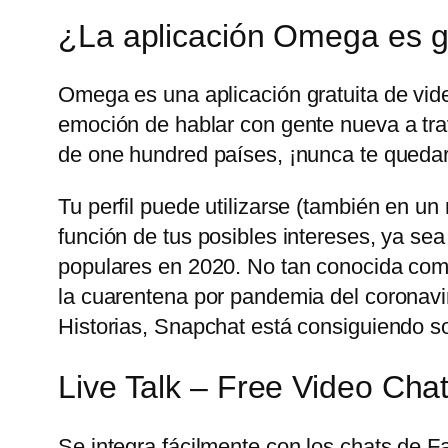
¿La aplicación Omega es g
Omega es una aplicación gratuita de vid
emoción de hablar con gente nueva a trav
de one hundred países, ¡nunca te quedar
Tu perfil puede utilizarse (también en u
función de tus posibles intereses, ya sea
populares en 2020. No tan conocida com
la cuarentena por pandemia del coronavir
Historias, Snapchat está consiguiendo sobr
Live Talk – Free Video Cha
Se integra fácilmente con los chats de