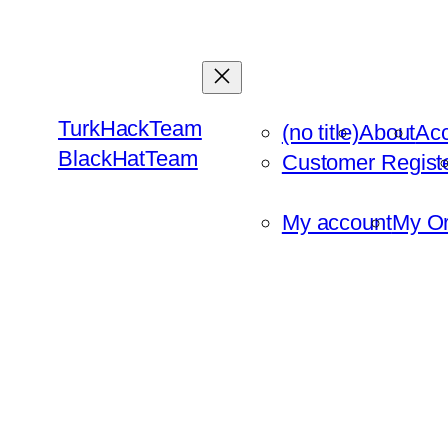
Skip
to
content
TurkHackTeam
(no title)
About
Ac
BlackHatTeam
Customer Regist
My account
My Or