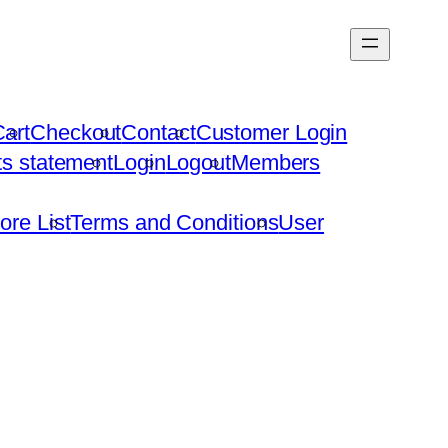
art
Checkout
Contact
Customer Login
hts statement
Login
Logout
Members
ore List
Terms and Conditions
User