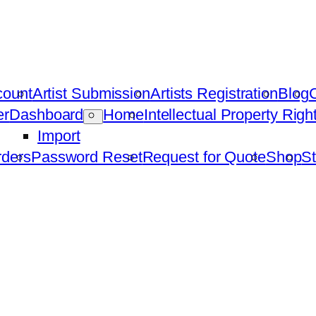
count
Artist Submission
Artists Registration
Blog
C
er
Dashboard
Home
Intellectual Property Rig
Import
ders
Password Reset
Request for Quote
Shop
St