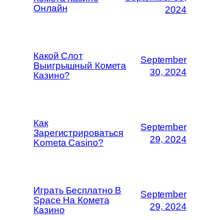
Онлайн
2024
Какой Слот
September
Выигрышный Комета
30, 2024
Казино?
Как
September
Зарегистрироваться
29, 2024
Kometa Casino?
Играть Бесплатно В
September
Space На Комета
29, 2024
Казино