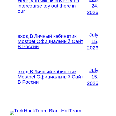
Here, you will discover each
intercourse toy out there in
24,
our
2026
July
вход В Личный кабинетик
Mostbet Официальный Сайт
15,
В России
2026
July
вход В Личный кабинетик
Mostbet Официальный Сайт
15,
В России
2026