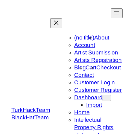
Skip
to
content
(no title)
About
Account
Artist Submission
Artists Registration
Blog
Cart
Checkout
Contact
Customer Login
Customer Register
Dashboard
Import
TurkHackTeam
Home
BlackHatTeam
Intellectual
Property Rights