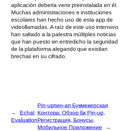
aplicación debería venir preinstalada en él.
Muchas administraciones e instituciones
escolares han hecho uso de esta app de
videollamadas. A raíz de este uso intensivo
han saltado a la palestra múltiples noticias
que han puesto en entredicho la seguridad
de la plataforma alegando que existían
brechas en su cifrado.
Pin-upпин-ап Букмекерская
←
Echat
Контора: Обзор Бк Pin-up,
Evaluation
Регистрация, Бонусы,
Мобильное Приложение
→