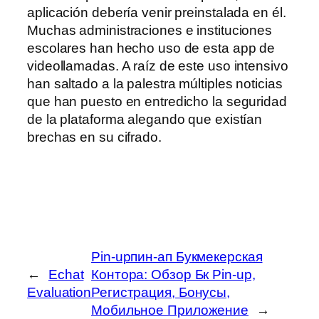
aplicación debería venir preinstalada en él.
Muchas administraciones e instituciones
escolares han hecho uso de esta app de
videollamadas. A raíz de este uso intensivo
han saltado a la palestra múltiples noticias
que han puesto en entredicho la seguridad
de la plataforma alegando que existían
brechas en su cifrado.
Pin-upпин-ап Букмекерская
←
Echat
Контора: Обзор Бк Pin-up,
Evaluation
Регистрация, Бонусы,
Мобильное Приложение
→