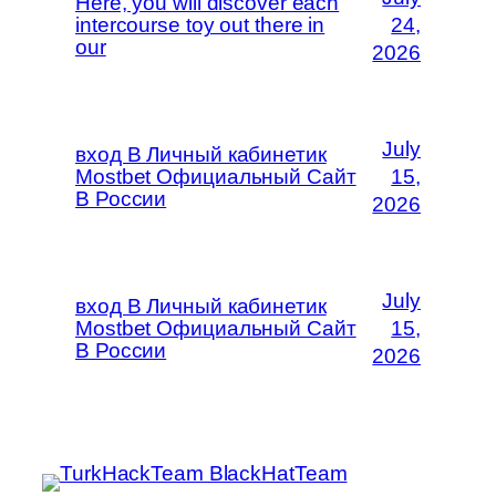
Here, you will discover each
intercourse toy out there in
24,
our
2026
July
вход В Личный кабинетик
Mostbet Официальный Сайт
15,
В России
2026
July
вход В Личный кабинетик
Mostbet Официальный Сайт
15,
В России
2026