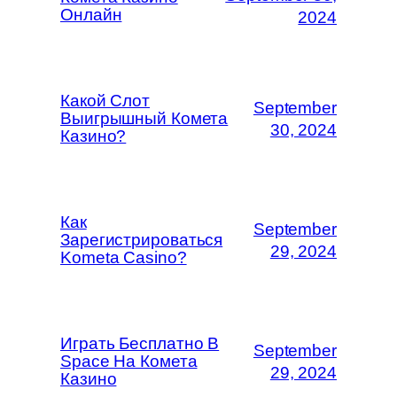
Онлайн
2024
Какой Слот
September
Выигрышный Комета
30, 2024
Казино?
Как
September
Зарегистрироваться
29, 2024
Kometa Casino?
Играть Бесплатно В
September
Space На Комета
29, 2024
Казино