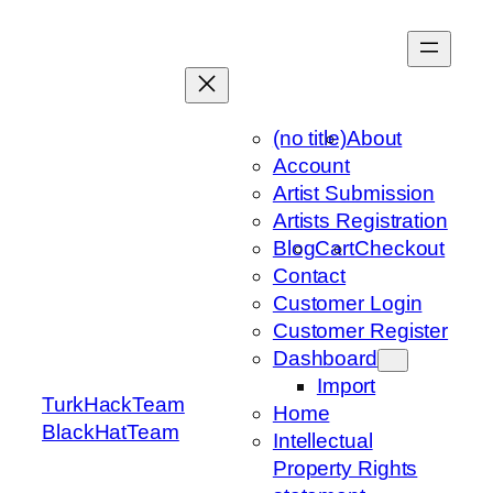
Skip
to
content
(no title)
About
Account
Artist Submission
Artists Registration
Blog
Cart
Checkout
Contact
Customer Login
Customer Register
Dashboard
Import
TurkHackTeam
Home
BlackHatTeam
Intellectual
Property Rights