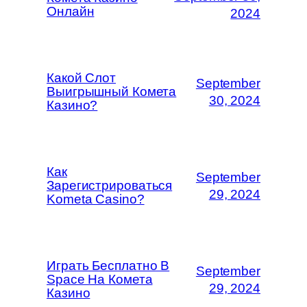
Онлайн
2024
Какой Слот
September
Выигрышный Комета
30, 2024
Казино?
Как
September
Зарегистрироваться
29, 2024
Kometa Casino?
Играть Бесплатно В
September
Space На Комета
29, 2024
Казино