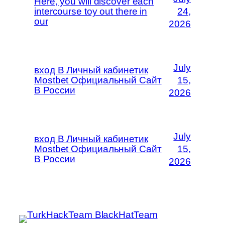
Here, you will discover each
intercourse toy out there in
24,
our
2026
July
вход В Личный кабинетик
Mostbet Официальный Сайт
15,
В России
2026
July
вход В Личный кабинетик
Mostbet Официальный Сайт
15,
В России
2026