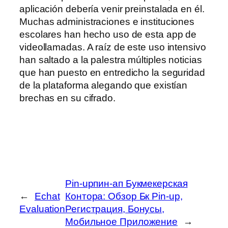
aplicación debería venir preinstalada en él.
Muchas administraciones e instituciones
escolares han hecho uso de esta app de
videollamadas. A raíz de este uso intensivo
han saltado a la palestra múltiples noticias
que han puesto en entredicho la seguridad
de la plataforma alegando que existían
brechas en su cifrado.
Pin-upпин-ап Букмекерская
←
Echat
Контора: Обзор Бк Pin-up,
Evaluation
Регистрация, Бонусы,
Мобильное Приложение
→