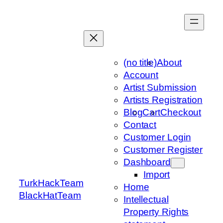
Skip
to
content
(no title)
About
Account
Artist Submission
Artists Registration
Blog
Cart
Checkout
Contact
Customer Login
Customer Register
Dashboard
Import
TurkHackTeam
Home
BlackHatTeam
Intellectual
Property Rights