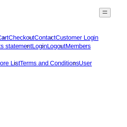
art
Checkout
Contact
Customer Login
hts statement
Login
Logout
Members
ore List
Terms and Conditions
User