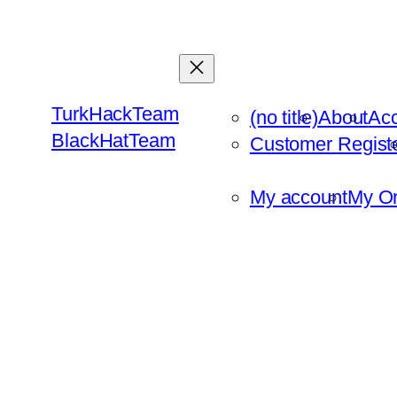
Skip
to
content
TurkHackTeam
(no title)
About
Ac
BlackHatTeam
Customer Regist
My account
My Or