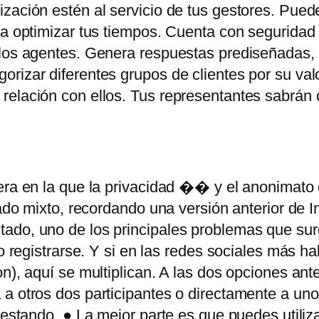
ización estén al servicio de tus gestores. Pue
ra optimizar tus tiempos. Cuenta con seguridad 
los agentes. Genera respuestas prediseñadas, ti
rizar diferentes grupos de clientes por su val
 relación con ellos. Tus representantes sabrán
era en la que la privacidad �� y el anonimato
gado mixto, recordando una versión anterior de In
ado, uno de los principales problemas que sur
o registrarse. Y si en las redes sociales más ha
n), aquí se multiplican. A las dos opciones ant
 a otros dos participantes o directamente a un
testando. ● La mejor parte es que puedes utiliz