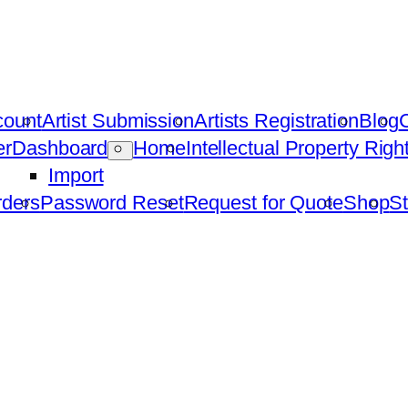
count
Artist Submission
Artists Registration
Blog
C
er
Dashboard
Home
Intellectual Property Rig
Import
ders
Password Reset
Request for Quote
Shop
St