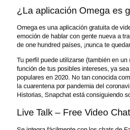
¿La aplicación Omega es g
Omega es una aplicación gratuita de vid
emoción de hablar con gente nueva a trav
de one hundred países, ¡nunca te quedar
Tu perfil puede utilizarse (también en u
función de tus posibles intereses, ya sea
populares en 2020. No tan conocida com
la cuarentena por pandemia del coronavir
Historias, Snapchat está consiguiendo sobr
Live Talk – Free Video Cha
Se integra fácilmente con los chats de