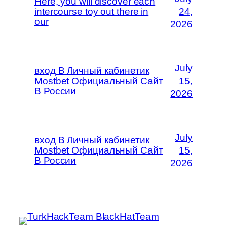
Here, you will discover each
intercourse toy out there in
24,
our
2026
July
вход В Личный кабинетик
Mostbet Официальный Сайт
15,
В России
2026
July
вход В Личный кабинетик
Mostbet Официальный Сайт
15,
В России
2026