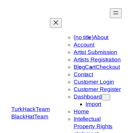
Skip
to
content
(no title)
About
Account
Artist Submission
Artists Registration
Blog
Cart
Checkout
Contact
Customer Login
Customer Register
Dashboard
Import
TurkHackTeam
Home
BlackHatTeam
Intellectual
Property Rights