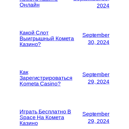
Онлайн
2024
Какой Слот
September
Выигрышный Комета
30, 2024
Казино?
Как
September
Зарегистрироваться
29, 2024
Kometa Casino?
Играть Бесплатно В
September
Space На Комета
29, 2024
Казино