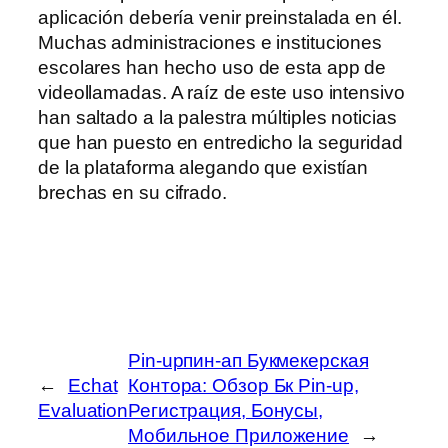
aplicación debería venir preinstalada en él.
Muchas administraciones e instituciones
escolares han hecho uso de esta app de
videollamadas. A raíz de este uso intensivo
han saltado a la palestra múltiples noticias
que han puesto en entredicho la seguridad
de la plataforma alegando que existían
brechas en su cifrado.
Pin-upпин-ап Букмекерская
←
Echat
Контора: Обзор Бк Pin-up,
Evaluation
Регистрация, Бонусы,
Мобильное Приложение
→