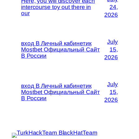
Here, you will discover each
intercourse toy out there in
24,
our
2026
July
вход В Личный кабинетик
Mostbet Официальный Сайт
15,
В России
2026
July
вход В Личный кабинетик
Mostbet Официальный Сайт
15,
В России
2026