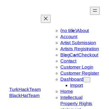
Skip
to
content
(no title)
About
Account
Artist Submission
Artists Registration
Blog
Cart
Checkout
Contact
Customer Login
Customer Register
Dashboard
Import
TurkHackTeam
Home
BlackHatTeam
Intellectual
Property Rights