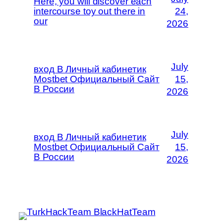
Here, you will discover each
intercourse toy out there in
24,
our
2026
July
вход В Личный кабинетик
Mostbet Официальный Сайт
15,
В России
2026
July
вход В Личный кабинетик
Mostbet Официальный Сайт
15,
В России
2026