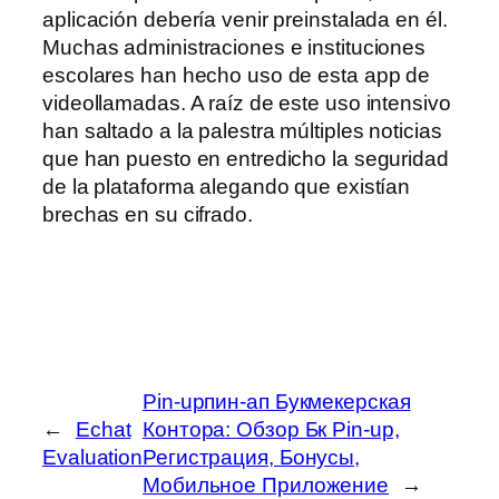
aplicación debería venir preinstalada en él.
Muchas administraciones e instituciones
escolares han hecho uso de esta app de
videollamadas. A raíz de este uso intensivo
han saltado a la palestra múltiples noticias
que han puesto en entredicho la seguridad
de la plataforma alegando que existían
brechas en su cifrado.
Pin-upпин-ап Букмекерская
←
Echat
Контора: Обзор Бк Pin-up,
Evaluation
Регистрация, Бонусы,
Мобильное Приложение
→