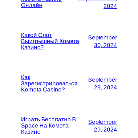
Онлайн
2024
Какой Слот
September
Выигрышный Комета
30, 2024
Казино?
Как
September
Зарегистрироваться
29, 2024
Kometa Casino?
Играть Бесплатно В
September
Space На Комета
29, 2024
Казино