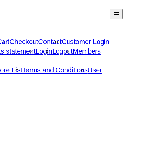
art
Checkout
Contact
Customer Login
hts statement
Login
Logout
Members
ore List
Terms and Conditions
User