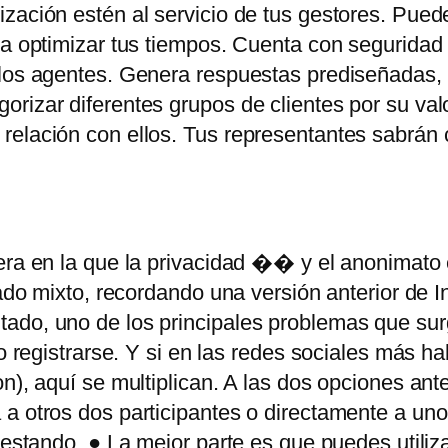
ización estén al servicio de tus gestores. Pue
ra optimizar tus tiempos. Cuenta con seguridad 
los agentes. Genera respuestas prediseñadas, ti
rizar diferentes grupos de clientes por su val
 relación con ellos. Tus representantes sabrán
era en la que la privacidad �� y el anonimato
gado mixto, recordando una versión anterior de In
ado, uno de los principales problemas que sur
o registrarse. Y si en las redes sociales más ha
n), aquí se multiplican. A las dos opciones ant
 a otros dos participantes o directamente a un
testando. ● La mejor parte es que puedes utiliz