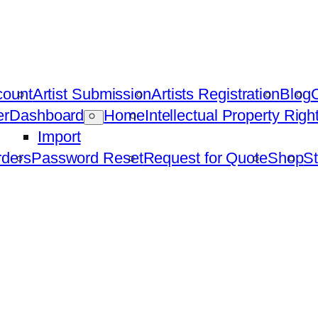
count
Artist Submission
Artists Registration
Blog
C
er
Dashboard
Home
Intellectual Property Rig
Import
ders
Password Reset
Request for Quote
Shop
St