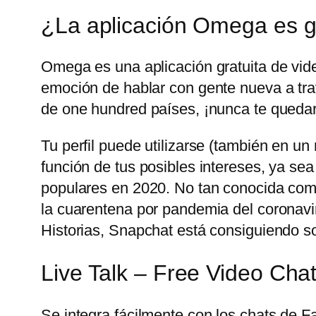
¿La aplicación Omega es g
Omega es una aplicación gratuita de vid
emoción de hablar con gente nueva a trav
de one hundred países, ¡nunca te quedar
Tu perfil puede utilizarse (también en u
función de tus posibles intereses, ya sea
populares en 2020. No tan conocida com
la cuarentena por pandemia del coronavir
Historias, Snapchat está consiguiendo sobr
Live Talk – Free Video Cha
Se integra fácilmente con los chats de