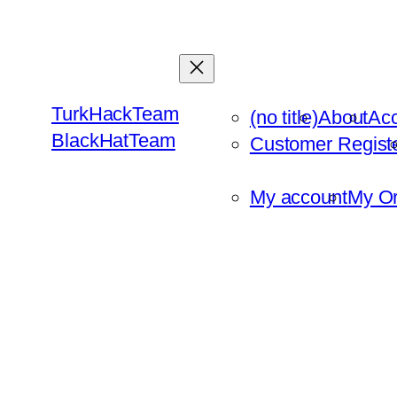
Skip
to
content
TurkHackTeam
(no title)
About
Ac
BlackHatTeam
Customer Regist
My account
My Or