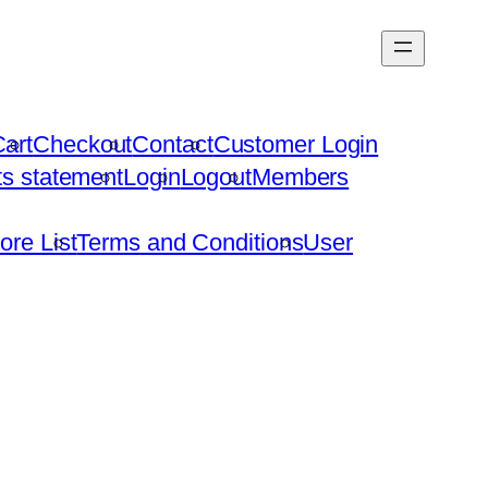
art
Checkout
Contact
Customer Login
hts statement
Login
Logout
Members
ore List
Terms and Conditions
User