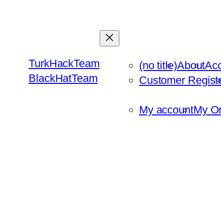
Skip
to
content
TurkHackTeam
(no title)
About
Ac
BlackHatTeam
Customer Regist
My account
My Or