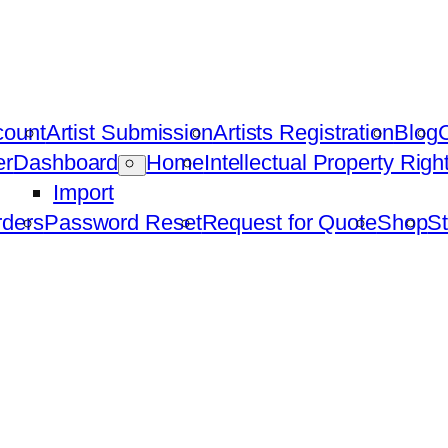
count
Artist Submission
Artists Registration
Blog
C
er
Dashboard
Home
Intellectual Property Rig
Import
ders
Password Reset
Request for Quote
Shop
St