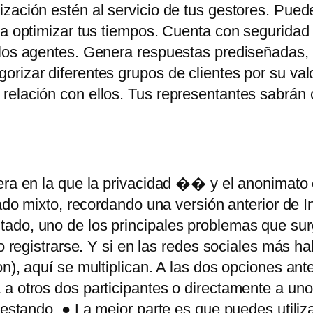
ización estén al servicio de tus gestores. Pue
ra optimizar tus tiempos. Cuenta con seguridad 
los agentes. Genera respuestas prediseñadas, ti
rizar diferentes grupos de clientes por su val
 relación con ellos. Tus representantes sabrán
era en la que la privacidad �� y el anonimato
gado mixto, recordando una versión anterior de In
ado, uno de los principales problemas que sur
o registrarse. Y si en las redes sociales más ha
n), aquí se multiplican. A las dos opciones ant
 a otros dos participantes o directamente a un
testando. ● La mejor parte es que puedes utiliz