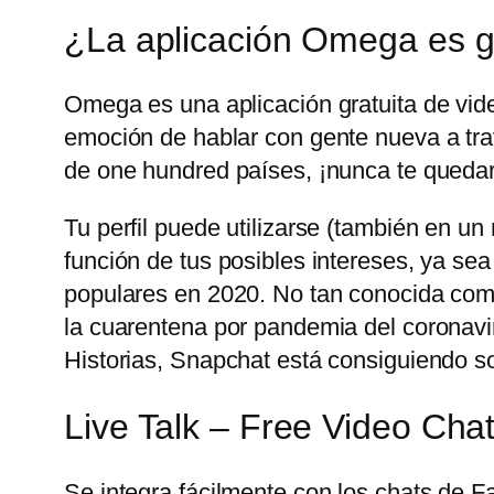
¿La aplicación Omega es g
Omega es una aplicación gratuita de vid
emoción de hablar con gente nueva a trav
de one hundred países, ¡nunca te quedar
Tu perfil puede utilizarse (también en u
función de tus posibles intereses, ya sea
populares en 2020. No tan conocida com
la cuarentena por pandemia del coronavir
Historias, Snapchat está consiguiendo sobr
Live Talk – Free Video Cha
Se integra fácilmente con los chats de