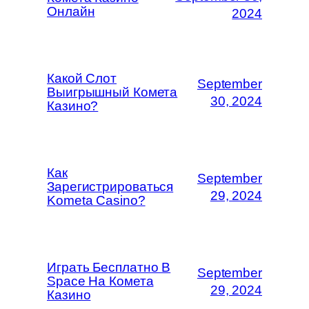
Онлайн
2024
Какой Слот
September
Выигрышный Комета
30, 2024
Казино?
Как
September
Зарегистрироваться
29, 2024
Kometa Casino?
Играть Бесплатно В
September
Space На Комета
29, 2024
Казино