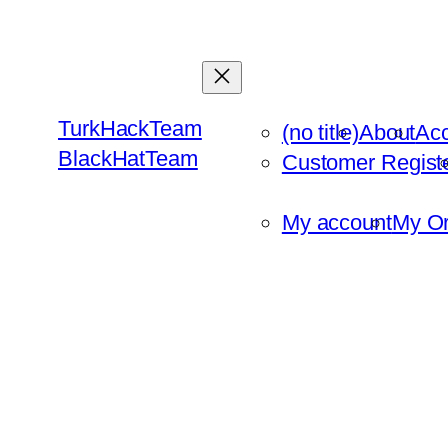
Skip
to
content
TurkHackTeam
(no title)
About
Ac
BlackHatTeam
Customer Regist
My account
My Or