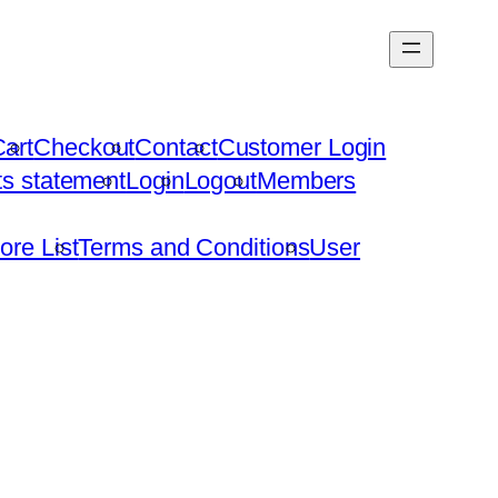
art
Checkout
Contact
Customer Login
hts statement
Login
Logout
Members
ore List
Terms and Conditions
User