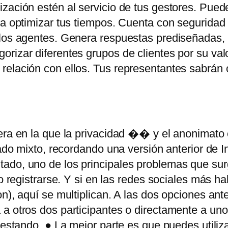
ización estén al servicio de tus gestores. Pue
ra optimizar tus tiempos. Cuenta con seguridad 
los agentes. Genera respuestas prediseñadas, ti
rizar diferentes grupos de clientes por su val
 relación con ellos. Tus representantes sabrán
era en la que la privacidad �� y el anonimato
gado mixto, recordando una versión anterior de In
ado, uno de los principales problemas que sur
o registrarse. Y si en las redes sociales más ha
n), aquí se multiplican. A las dos opciones ant
 a otros dos participantes o directamente a un
testando. ● La mejor parte es que puedes utiliz