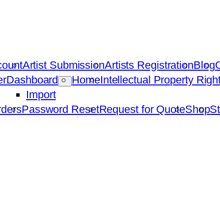
count
Artist Submission
Artists Registration
Blog
C
er
Dashboard
Home
Intellectual Property Rig
Import
ders
Password Reset
Request for Quote
Shop
St