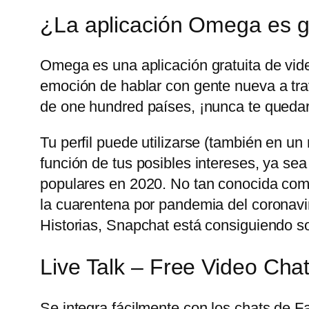
¿La aplicación Omega es g
Omega es una aplicación gratuita de vid
emoción de hablar con gente nueva a trav
de one hundred países, ¡nunca te quedar
Tu perfil puede utilizarse (también en u
función de tus posibles intereses, ya sea
populares en 2020. No tan conocida com
la cuarentena por pandemia del coronavir
Historias, Snapchat está consiguiendo sobr
Live Talk – Free Video Cha
Se integra fácilmente con los chats de