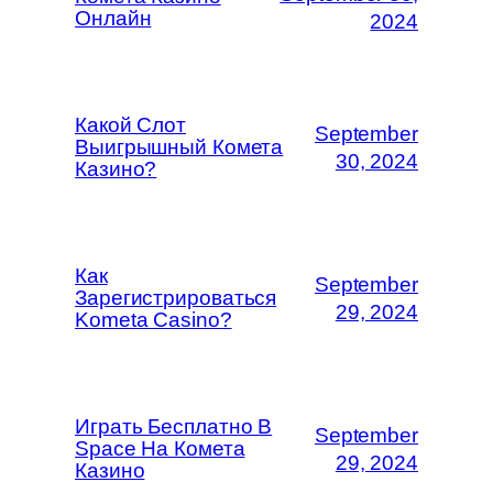
Онлайн
2024
Какой Слот
September
Выигрышный Комета
30, 2024
Казино?
Как
September
Зарегистрироваться
29, 2024
Kometa Casino?
Играть Бесплатно В
September
Space На Комета
29, 2024
Казино