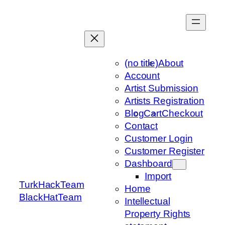
Skip
to
content
(no title)
About
Account
Artist Submission
Artists Registration
Blog
Cart
Checkout
Contact
Customer Login
Customer Register
Dashboard
Import
TurkHackTeam
Home
BlackHatTeam
Intellectual
Property Rights