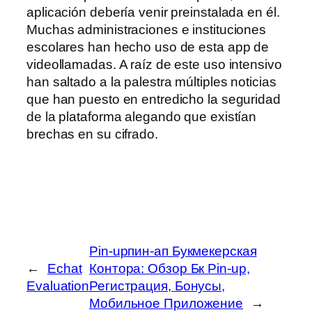
aplicación debería venir preinstalada en él.
Muchas administraciones e instituciones
escolares han hecho uso de esta app de
videollamadas. A raíz de este uso intensivo
han saltado a la palestra múltiples noticias
que han puesto en entredicho la seguridad
de la plataforma alegando que existían
brechas en su cifrado.
Pin-upпин-ап Букмекерская
←
Echat
Контора: Обзор Бк Pin-up,
Evaluation
Регистрация, Бонусы,
Мобильное Приложение
→