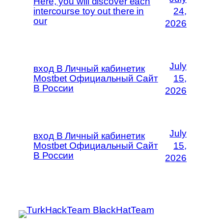
Here, you will discover each
intercourse toy out there in
24,
our
2026
July
вход В Личный кабинетик
Mostbet Официальный Сайт
15,
В России
2026
July
вход В Личный кабинетик
Mostbet Официальный Сайт
15,
В России
2026