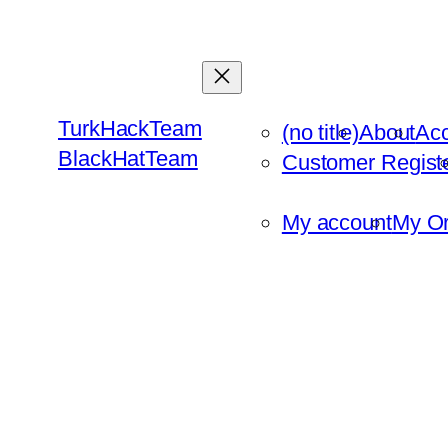
Skip
to
content
TurkHackTeam
(no title)
About
Ac
BlackHatTeam
Customer Regist
My account
My Or