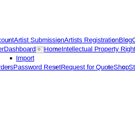
count
Artist Submission
Artists Registration
Blog
C
er
Dashboard
Home
Intellectual Property Rig
Import
ders
Password Reset
Request for Quote
Shop
St