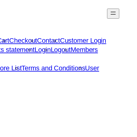
art
Checkout
Contact
Customer Login
hts statement
Login
Logout
Members
ore List
Terms and Conditions
User