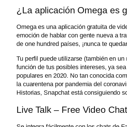
¿La aplicación Omega es g
Omega es una aplicación gratuita de vid
emoción de hablar con gente nueva a trav
de one hundred países, ¡nunca te quedar
Tu perfil puede utilizarse (también en u
función de tus posibles intereses, ya sea
populares en 2020. No tan conocida com
la cuarentena por pandemia del coronavir
Historias, Snapchat está consiguiendo sobr
Live Talk – Free Video Cha
Se integra fácilmente con los chats de