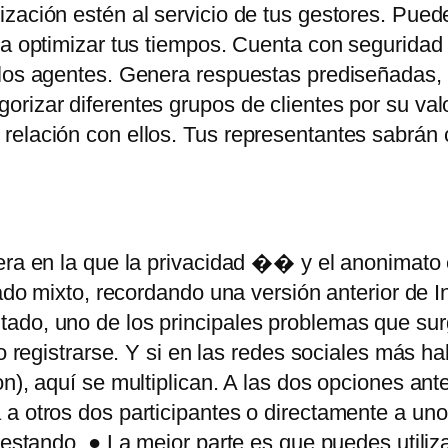
ización estén al servicio de tus gestores. Pue
ra optimizar tus tiempos. Cuenta con seguridad 
los agentes. Genera respuestas prediseñadas, ti
rizar diferentes grupos de clientes por su val
 relación con ellos. Tus representantes sabrán
era en la que la privacidad �� y el anonimato
gado mixto, recordando una versión anterior de In
ado, uno de los principales problemas que sur
o registrarse. Y si en las redes sociales más ha
n), aquí se multiplican. A las dos opciones ant
 a otros dos participantes o directamente a un
testando. ● La mejor parte es que puedes utiliz