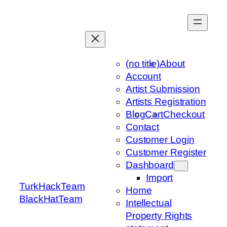
Skip
to
content
(no title)
About
Account
Artist Submission
Artists Registration
Blog
Cart
Checkout
Contact
Customer Login
Customer Register
Dashboard
Import
TurkHackTeam
Home
BlackHatTeam
Intellectual
Property Rights