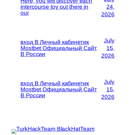
Here, you will discover each
intercourse toy out there in
24,
our
2026
July
вход В Личный кабинетик
Mostbet Официальный Сайт
15,
В России
2026
July
вход В Личный кабинетик
Mostbet Официальный Сайт
15,
В России
2026