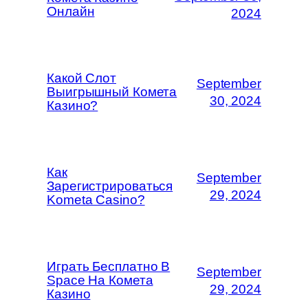
Онлайн
2024
Какой Слот
September
Выигрышный Комета
30, 2024
Казино?
Как
September
Зарегистрироваться
29, 2024
Kometa Casino?
Играть Бесплатно В
September
Space На Комета
29, 2024
Казино