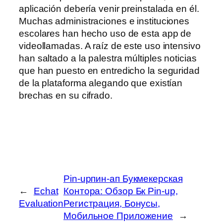
aplicación debería venir preinstalada en él.
Muchas administraciones e instituciones
escolares han hecho uso de esta app de
videollamadas. A raíz de este uso intensivo
han saltado a la palestra múltiples noticias
que han puesto en entredicho la seguridad
de la plataforma alegando que existían
brechas en su cifrado.
Pin-upпин-ап Букмекерская
←
Echat
Контора: Обзор Бк Pin-up,
Evaluation
Регистрация, Бонусы,
Мобильное Приложение
→