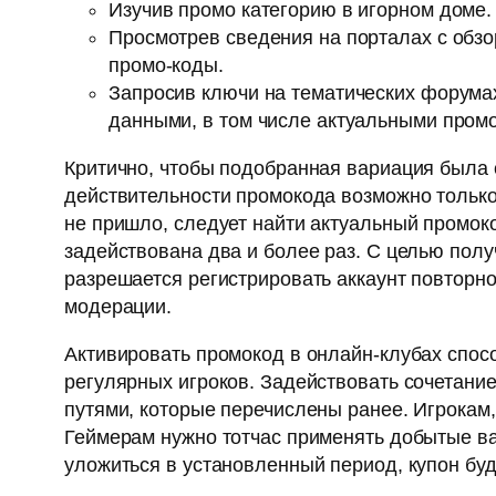
Изучив промо категорию в игорном доме.
Просмотрев сведения на порталах с обзо
промо-коды.
Запросив ключи на тематических форумах
данными, в том числе актуальными пром
Критично, чтобы подобранная вариация была 
действительности промокода возможно тольк
не пришло, следует найти актуальный промоко
задействована два и более раз. С целью полу
разрешается регистрировать аккаунт повторно
модерации.
Активировать промокод в онлайн-клубах спос
регулярных игроков. Задействовать сочетани
путями, которые перечислены ранее. Игрокам,
Геймерам нужно тотчас применять добытые вар
уложиться в установленный период, купон буд