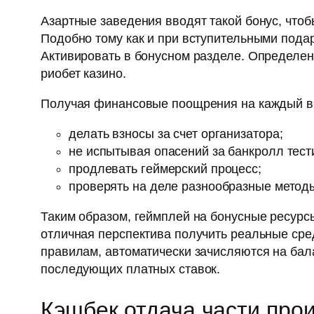
Азартные заведения вводят такой бонус, что
Подобно тому как и при вступительными подар
Активировать в бонусном разделе. Определе
риобет казино.
Получая финансовые поощрения на каждый вк
делать взносы за счет организатора;
не испытывая опасений за банкролл тест
продлевать геймерский процесс;
проверять на деле разнообразные методы
Таким образом, геймплей на бонусные ресурс
отличная перспектива получить реальные сре
правилам, автоматически зачисляются на бала
последующих платных ставок.
Кэшбек отдача части прои