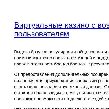
Виртуальные казино с во
пользователям
Выдача бонусов популярная и общепринятая 
приманивают взор новых посетителей и подде
привлекательность бренда бренда. В результ
От предоставления дополнительных поощрений
вращения для приумножения своих выигрышей.
счет казино, не задействуя личный депозит. 
остаются после вэйджера, могут сниматься из
повышают возможности на джекпот и содейст