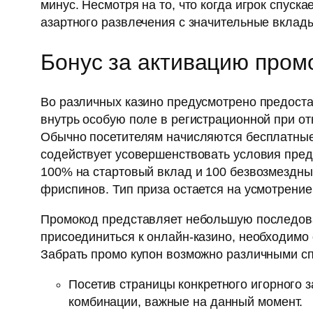
минус. Несмотря на то, что когда игрок спуск
азартного развлечения с значительные вклад
Бонус за активацию пром
Во различных казино предусмотрено предоста
внутрь особую поле в регистрационной при от
Обычно посетителям начисляются бесплатны
содействует усовершенствовать условия пред
100% на стартовый вклад и 100 безвозмездны
фриспинов. Тип приза остается на усмотрени
Промокод представляет небольшую последова
присоединиться к онлайн-казино, необходимо
Забрать промо купон возможно различными с
Посетив страницы конкретного игорного 
комбинации, важные на данный момент.