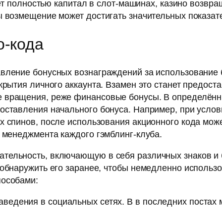
ает полностью капитал в слот-машинах, казино возвр
ы возмещение может достигать значительных показат
о-кода
вление бонусных вознаграждений за использование б
крытия личного аккаунта. Взамен это станет предост
е вращения, реже финансовые бонусы. В определён
оставления начального бонуса. Например, при усло
х спинов, после использования акционного кода мож
е менеджмента каждого гэмблинг-клуба.
тельность, включающую в себя различных знаков и
 обнаружить его заранее, чтобы немедленно использо
пособами:
заведения в социальных сетях. В в последних постах