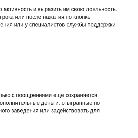
 активность и выразить им свою лояльность.
грока или после нажатия по кнопке
жения или у специалистов службы поддержки
олько с поощрениями еще сохраняется
Дополнительные деньги, отыгранные по
рного заведения или задействовать для