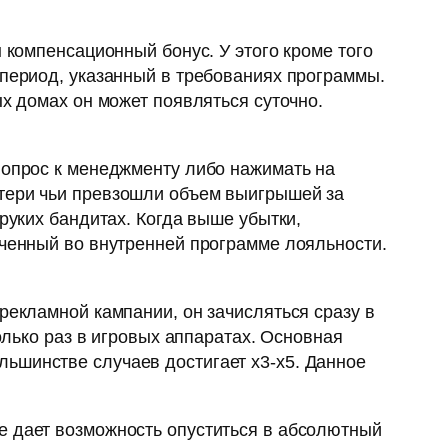
компенсационный бонус. У этого кроме того
 период, указанный в требованиях программы.
ых домах он может появляться суточно.
вопрос к менеджменту либо нажимать на
отери чьи превзошли объем выигрышей за
руких бандитах. Когда выше убытки,
ученный во внутренней программе лояльности.
.
рекламной кампании, он зачисляться сразу в
олько раз в игровых аппаратах. Основная
ьшинстве случаев достигает х3-х5. Данное
е дает возможность опуститься в абсолютный