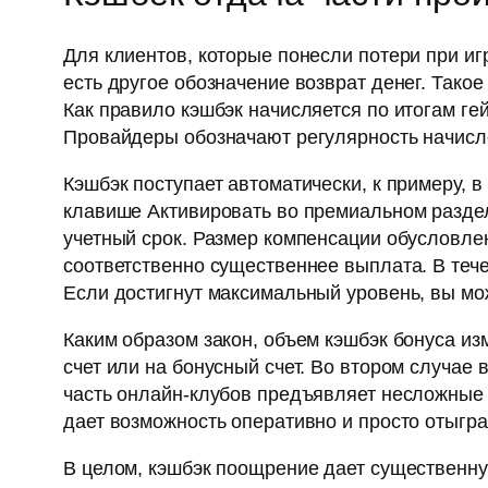
Для клиентов, которые понесли потери при иг
есть другое обозначение возврат денег. Тако
Как правило кэшбэк начисляется по итогам ге
Провайдеры обозначают регулярность начисле
Кэшбэк поступает автоматически, к примеру,
клавише Активировать во премиальном раздел
учетный срок. Размер компенсации обусловлен
соответственно существеннее выплата. В теч
Если достигнут максимальный уровень, вы м
Каким образом закон, объем кэшбэк бонуса из
счет или на бонусный счет. Во втором случае 
часть онлайн-клубов предъявляет несложные 
дает возможность оперативно и просто отыгр
В целом, кэшбэк поощрение дает существенну