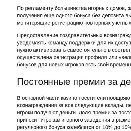
По регламенту большинства игорных домов, 
получения еще одного бонуса без депозита в
мониторящие регистрацию повторных учетных
Предоставление поздравительных вознагражд
уведомлять команду поддержки для их доступ
нужно активировать самостоятельно в соответ
осуществлена регистрация профиля или увелич
бонусов для новых игроков есть свой временн
Постоянные премии за де
В основной части казино посетители поощряю
вознаграждения за все следующие вклады, пе
игроки получают деньги. Доля премии за пост
приносит игрокам игорного заведения в раз
регулярного бонуса колеблется от 10% до 15%