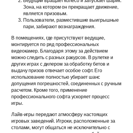
Ведущий вращает колесо и запускает шарик.
Зона, на котором он прекращает движение,
является призовым.
Пользователи, разместившие выигрышные
пари, забирают вознаграждения.
В помещениях, где присутствуют ведущие,
монтируется по ряд профессиональных
видеокамер. Благодаря этому за действием
можно следить с разных ракурсов. В рулетке и
других играх с дилером за обработку бетов и
выдачу призов отвечает особое софт. Его
использование полностью убирает шанс
допущения погрешностей, соединенных с ручным
расчетом. Кроме того, применение
профессионального софта ускоряет процесс
игры.
Лайв-игры передают атмосферу настоящих
игровых заведений. Игроки, расположенные за
столами, могут общаться не исключительно с