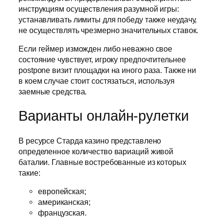
инструкциям осуществления разумной игры:
устанавливать лимиты для победу также неудачу,
не осуществлять чрезмерно значительных ставок.
Если геймер изможден либо неважно свое
состояние чувствует, игроку предпочтительнее
postpone визит площадки на иного раза. Также ни
в коем случае стоит состязаться, используя
заемные средства.
Варианты онлайн-рулетки
В ресурсе Старда казино представлено
определенное количество вариаций живой
баталии. Главные востребованные из которых
такие:
европейская;
американская;
французская.