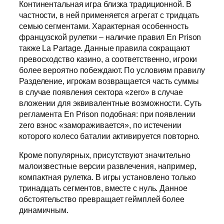
Континентальная игра близка традиционной. В
частности, в ней применяется агрегат с тридцать
семью сегментами. Характерная особенность
французской рулетки – наличие правил En Prison
также La Partage. Данные правила сокращают
превосходство казино, а соответственно, игроки
более вероятно побеждают. По условиям правилу
Разделение, игрокам возвращается часть суммы
в случае появления сектора «zero» в случае
вложении для эквивалентные возможности. Суть
регламента En Prison подобная: при появлении
zero взнос «замораживается», по истечении
которого колесо баталии активируется повторно.
Кроме популярных, присутствуют значительно
малоизвестные версии развлечения, например,
компактная рулетка. В игры установлено только
тринадцать сегментов, вместе с нуль. Данное
обстоятельство превращает геймплей более
динамичным.