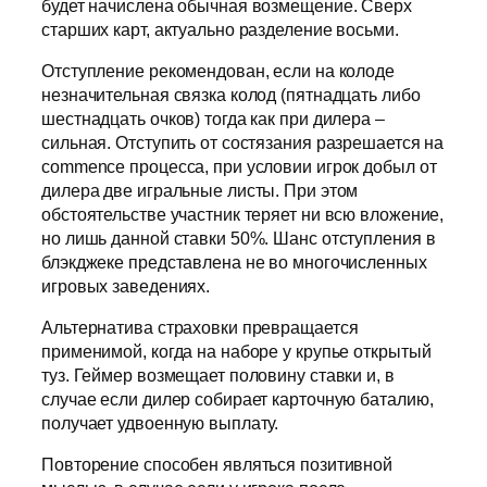
будет начислена обычная возмещение. Сверх
старших карт, актуально разделение восьми.
Отступление рекомендован, если на колоде
незначительная связка колод (пятнадцать либо
шестнадцать очков) тогда как при дилера –
сильная. Отступить от состязания разрешается на
commence процесса, при условии игрок добыл от
дилера две игральные листы. При этом
обстоятельстве участник теряет ни всю вложение,
но лишь данной ставки 50%. Шанс отступления в
блэкджеке представлена не во многочисленных
игровых заведениях.
Альтернатива страховки превращается
применимой, когда на наборе у крупье открытый
туз. Геймер возмещает половину ставки и, в
случае если дилер собирает карточную баталию,
получает удвоенную выплату.
Повторение способен являться позитивной