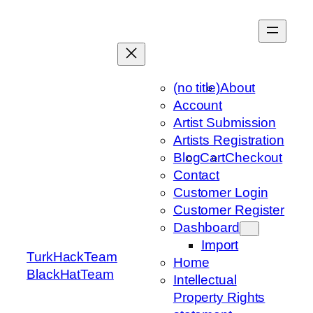
Skip
to
content
(no title)
About
Account
Artist Submission
Artists Registration
Blog
Cart
Checkout
Contact
Customer Login
Customer Register
Dashboard
Import
TurkHackTeam
Home
BlackHatTeam
Intellectual
Property Rights