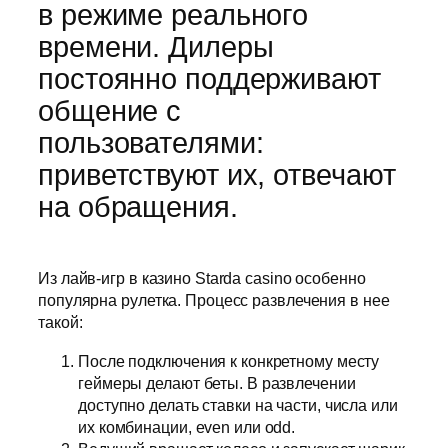
в режиме реального
времени. Дилеры
постоянно поддерживают
общение с
пользователями:
приветствуют их, отвечают
на обращения.
Из лайв-игр в казино Starda casino особенно
популярна рулетка. Процесс развлечения в нее
такой:
После подключения к конкретному месту
геймеры делают беты. В развлечении
доступно делать ставки на части, числа или
их комбинации, even или odd.