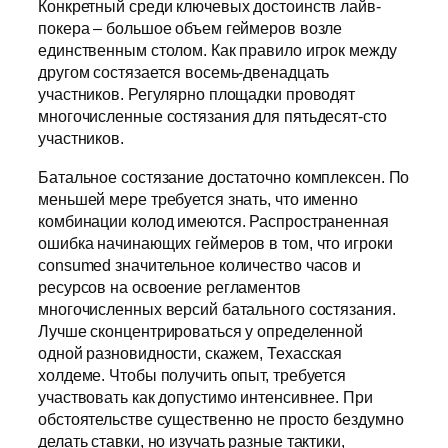
Конкретный среди ключевых достоинств лайв-
покера – большое объем геймеров возле
единственным столом. Как правило игрок между
другом состязается восемь-двенадцать
участников. Регулярно площадки проводят
многочисленные состязания для пятьдесят-сто
участников.
Батальное состязание достаточно комплексен. По
меньшей мере требуется знать, что именно
комбинации колод имеются. Распространенная
ошибка начинающих геймеров в том, что игроки
consumed значительное количество часов и
ресурсов на освоение регламентов
многочисленных версий батального состязания.
Лучше сконцентрироваться у определенной
одной разновидности, скажем, Техасская
холдеме. Чтобы получить опыт, требуется
участвовать как допустимо интенсивнее. При
обстоятельстве существенно не просто бездумно
делать ставки, но изучать разные тактики,