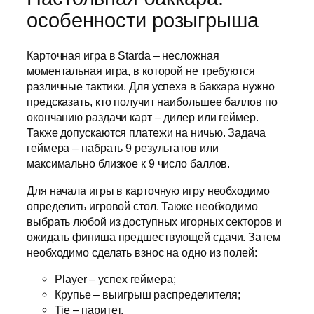
особенности розыгрыша
Карточная игра в Starda – несложная
моментальная игра, в которой не требуются
различные тактики. Для успеха в баккара нужно
предсказать, кто получит наибольшее баллов по
окончанию раздачи карт – дилер или геймер.
Также допускаются платежи на ничью. Задача
геймера – набрать 9 результатов или
максимально близкое к 9 число баллов.
Для начала игры в карточную игру необходимо
определить игровой стол. Также необходимо
выбрать любой из доступных игорных секторов и
ожидать финиша предшествующей сдачи. Затем
необходимо сделать взнос на одно из полей:
Player – успех геймера;
Крупье – выигрыш распределителя;
Tie – паритет.