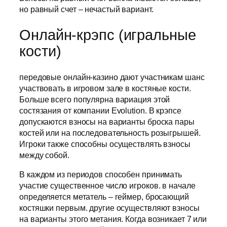
но равный счет – нечастый вариант.
Онлайн-крэпс (игральные
кости)
передовые онлайн-казино дают участникам шанс
участвовать в игровом зале в костяные кости.
Больше всего популярна вариация этой
состязания от компании Evolution. В крэпсе
допускаются взносы на варианты броска пары
костей или на последовательность розыгрышей.
Игроки также способны осуществлять взносы
между собой.
В каждом из периодов способен принимать
участие существенное число игроков. в начале
определяется метатель – геймер, бросающий
костяшки первым. другие осуществляют взносы
на варианты этого метания. Когда возникает 7 или