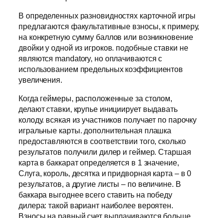
В определенных разновидностях карточной игры
предлагаются факультативные взносы, к примеру,
на конкретную сумму баллов или возникновение
двойки у одной из игроков. подобные ставки не
являются mandatory, но оплачиваются с
использованием предельных коэффициентов
увеличения.
Когда геймеры, расположенные за столом,
делают ставки, крупье инициирует выдавать
колоду. всякая из участников получает по парочку
игральные карты. дополнительная плашка
предоставляются в соответствии того, сколько
результатов получили дилер и геймер. Старшая
карта в баккарат определяется в 1 значение,
Слуга, король, десятка и придворная карта – в 0
результатов, а другие листы – по величине. В
баккара выгоднее всего ставить на победу
дилера: такой вариант наиболее вероятен.
Взносы на равный счет выплачиваются больше,