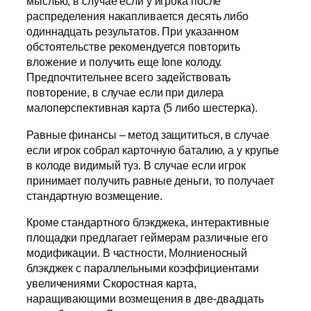
мыслью, в случае если у игрока после
распределения накапливается десять либо
одиннадцать результатов. При указанном
обстоятельстве рекомендуется повторить
вложение и получить еще lone колоду.
Предпочтительнее всего задействовать
повторение, в случае если при дилера
малоперспективная карта (5 либо шестерка).
Равные финансы – метод защититься, в случае
если игрок собрал карточную баталию, а у крупье
в колоде видимый туз. В случае если игрок
принимает получить равные деньги, то получает
стандартную возмещение.
Кроме стандартного блэкджека, интерактивные
площадки предлагает геймерам различные его
модификации. В частности, Молниеносный
блэкджек с параллельными коэффициентами
увеличениями Скоростная карта,
наращивающими возмещения в две-двадцать