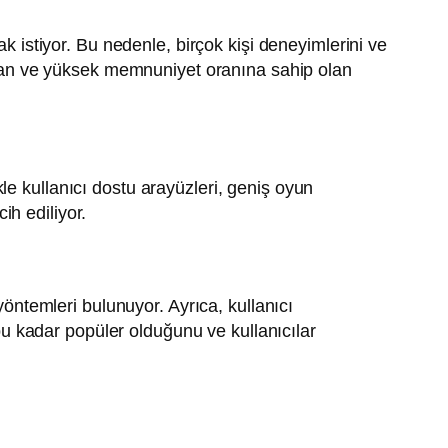
k istiyor. Bu nedenle, birçok kişi deneyimlerini ve
 olan ve yüksek memnuniyet oranına sahip olan
ikle kullanıcı dostu arayüzleri, geniş oyun
ih ediliyor.
yöntemleri bulunuyor. Ayrıca, kullanıcı
 bu kadar popüler olduğunu ve kullanıcılar