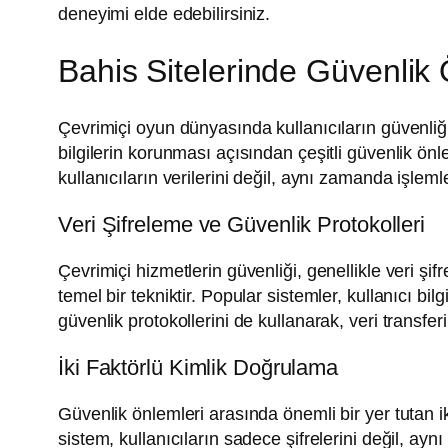
deneyimi elde edebilirsiniz.
Bahis Sitelerinde Güvenlik 
Çevrimiçi oyun dünyasında kullanıcıların güvenliğ
bilgilerin korunması açısından çeşitli güvenlik önl
kullanıcıların verilerini değil, aynı zamanda işlemle
Veri Şifreleme ve Güvenlik Protokolleri
Çevrimiçi hizmetlerin güvenliği, genellikle veri şifr
temel bir tekniktir. Popular sistemler, kullanıcı bil
güvenlik protokollerini de kullanarak, veri transfer
İki Faktörlü Kimlik Doğrulama
Güvenlik önlemleri arasında önemli bir yer tutan ik
sistem, kullanıcıların sadece şifrelerini değil, a