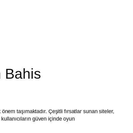
n Bahis
em taşımaktadır. Çeşitli fırsatlar sunan siteler,
 kullanıcıların güven içinde oyun