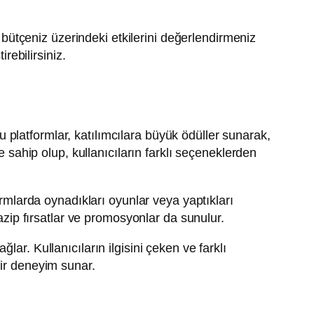
n bütçeniz üzerindeki etkilerini değerlendirmeniz
rebilirsiniz.
Bu platformlar, katılımcılara büyük ödüller sunarak,
e sahip olup, kullanıcıların farklı seçeneklerden
formlarda oynadıkları oyunlar veya yaptıkları
azip fırsatlar ve promosyonlar da sunulur.
ar. Kullanıcıların ilgisini çeken ve farklı
bir deneyim sunar.