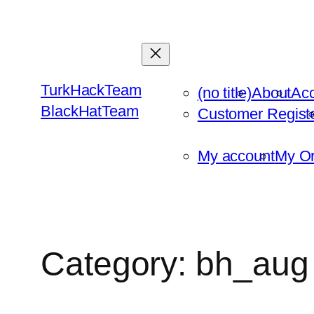
Skip
to
content
TurkHackTeam
(no title)
About
Ac
BlackHatTeam
Customer Regist
My account
My Or
Category:
bh_aug