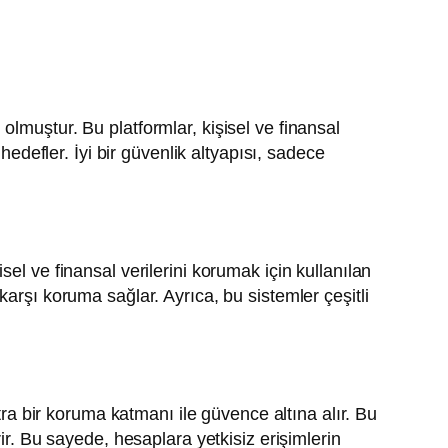
lmuştur. Bu platformlar, kişisel ve finansal
hedefler. İyi bir güvenlik altyapısı, sadece
şisel ve finansal verilerini korumak için kullanılan
e karşı koruma sağlar. Ayrıca, bu sistemler çeşitli
tra bir koruma katmanı ile güvence altına alır. Bu
ir. Bu sayede, hesaplara yetkisiz erişimlerin