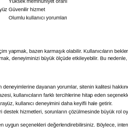
Yüksek memnuniyet oranı
ayüz
Güvenilir hizmet
Olumlu kullanıcı yorumları
m yapmak, bazen karmaşık olabilir. Kullanıcıların beklentil
k, deneyiminizi büyük ölçüde etkileyebilir. Bu nedenle, d
n deneyimlerine dayanan yorumlar, sitenin kalitesi hakkın
zesi, kullanıcıların farklı tercihlerine hitap eden seçenekl
arayüz, kullanıcı deneyimini daha keyifli hale getirir.
ri destek hizmetleri, sorunların çözülmesinde büyük rol oy
 uygun seçenekleri değerlendirebilirsiniz. Böylece, interne