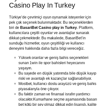
Casino Play In Turkey
Türkiye’de çevrimiçi oyun oynamak isteyenler için
pek çok seçenek bulunmaktadır. Bu seçeneklerden
biri de
BasariBet Casino play in Turkey
. Platform,
kullanıcılara çeşitli oyunlar ve avantajlar sunarak
dikkat çekmektedir. Bu makalede, BasariBet’in
sunduğu hizmetler, oyun çeşitliliği ve kullanıcı
deneyimi hakkında daha fazla bilgi vereceğiz.
Yüksek oranlar ve geniş bahis seçenekleri
sunan 1win ile spor bahisleri heyecanını
yaşayın.
Bu sayede en düşük yatırımda bile düşük kayıp
riski ve avantajlı ek kazançlar sağlanabiliyor.
Mostbet, kullanıcı dostu arayüzü ve geniş bahis
piyasalarıyla öne çıkıyor.
Bu faktör zaman ve finansal israfın yardımcı
olacaktır.Kumarhane seçme aşamasında basarı
bet kötü bir şey olmaz dikkat edin lisanslı, kalite