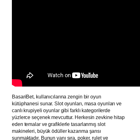
BasariBet, kullanıcılarına zengin bir oyun
kütüphanesi sunar. Slot oyunları, masa oyunları ve
canlı krupiyeli oyunlar gibi farklı kategorilerde
yüzlerce seçenek mevcuttur. Herkesin zevkine hitap
eden temalar ve grafiklerle tasarlanmış slot
makineleri, büyük ödüller kazanma şansı
sunmaktadır. Bunun yanı sıra, poker, rulet ve