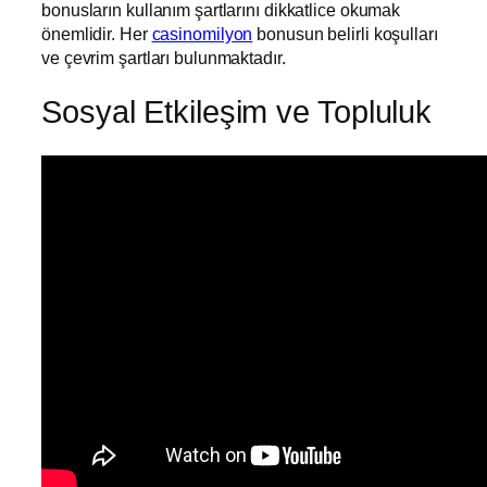
bonusların kullanım şartlarını dikkatlice okumak
önemlidir. Her
casinomilyon
bonusun belirli koşulları
ve çevrim şartları bulunmaktadır.
Sosyal Etkileşim ve Topluluk