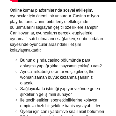
Online kumar platformlarında sosyal etkileşim,
oyuncular için önemli bir unsurdur. Casino milyon
play, kullanıcılarının birbirleriyle etkileşimde
bulunmalarını sağlayan çeşitli özelliklere sahiptir.
Canlı oyunlar, oyuncuların gerçek krupiyelerle
oynama fırsatı bulmalarını sağlarken, sohbet odaları
sayesinde oyuncular arasındaki iletişim
kolaylaşmaktadır.
Bunun dışında casino bölümünde para
anlaşma yaptığı şirket sayısının çokluğu vas?
Ayrıca, rekabetçi oranlar ve çizgilerle, the
woman zaman büyük kazanma şansınız
olacak.
Sağlayıcılarla işbirliği yapıyor ve önde gelen
şirketlerin gelişimini sunuyor.
Ile tercih ettikleri spor etkinliklerine kolayca
empieza hızlı bir şekilde bahis oynayabilirler.
Üyeler için canlı yardım ve snail mail bölümleri