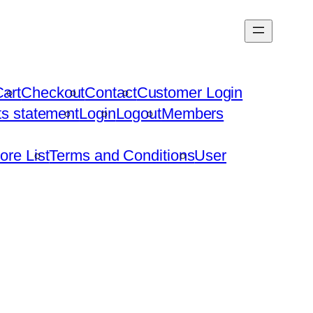
art
Checkout
Contact
Customer Login
hts statement
Login
Logout
Members
ore List
Terms and Conditions
User