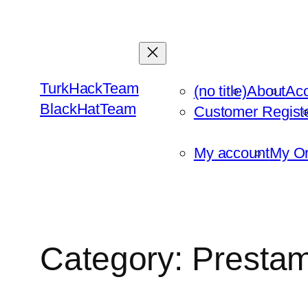
Skip
to
content
TurkHackTeam
(no title)
About
Ac
BlackHatTeam
Customer Regist
My account
My Or
Category:
Presta