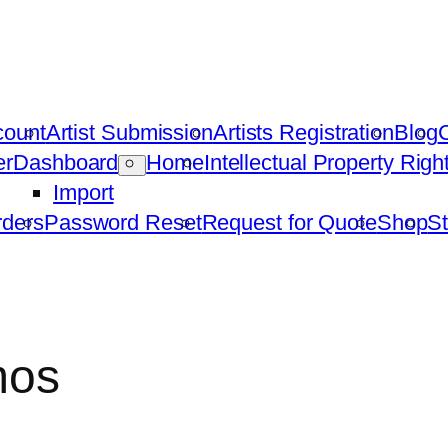
count
Artist Submission
Artists Registration
Blog
C
er
Dashboard
Home
Intellectual Property Rig
Import
ders
Password Reset
Request for Quote
Shop
St
mos