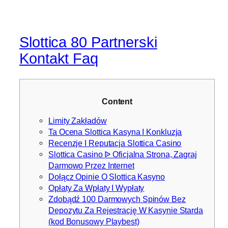
Slottica 80 Partnerski
Kontakt Faq
Content
Limity Zakładów
Ta Ocena Slottica Kasyna I Konkluzja
Recenzje I Reputacja Slottica Casino
Slottica Casino ᐉ Oficjalna Strona, Zagraj
Darmowo Przez Internet
Dołącz Opinie O Slottica Kasyno
Opłaty Za Wpłaty I Wypłaty
Zdobądź 100 Darmowych Spinów Bez
Depozytu Za Rejestrację W Kasynie Starda
(kod Bonusowy Playbest)