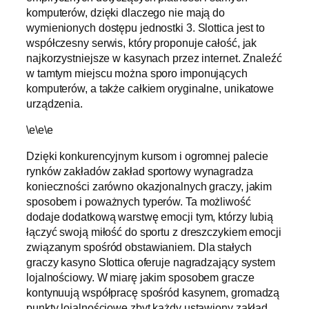
komputerów, dzięki dlaczego nie mają do
wymienionych dostępu jednostki 3. Slottica jest to
współczesny serwis, który proponuje całość, jak
najkorzystniejsze w kasynach przez internet. Znaleźć
w tamtym miejscu można sporo imponujących
komputerów, a także całkiem oryginalne, unikatowe
urządzenia.
\e\e\e
Dzięki konkurencyjnym kursom i ogromnej palecie
rynków zakładów zakład sportowy wynagradza
konieczności zarówno okazjonalnych graczy, jakim
sposobem i poważnych typerów. Ta możliwość
dodaje dodatkową warstwę emocji tym, którzy lubią
łączyć swoją miłość do sportu z dreszczykiem emocji
związanym spośród obstawianiem. Dla stałych
graczy kasyno Slottica oferuje nagradzający system
lojalnościowy. W miarę jakim sposobem gracze
kontynuują współpracę spośród kasynem, gromadzą
punkty lojalnościowe zbyt każdy ustawiony zakład.