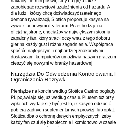
nakłady i termin poświęcany na grę a także
zapobiegać rozwojowi uzależnienia od hazardu. A
dla ludzi, którzy chcą doświadczyć rzetelnego
demona rywalizacji, Slottica proponuje kasyna na
żywo z fachowymi dealerami. Przechodząc na
oficjalną stronę, chociażby w największym stopniu
zapalony fan, który stracił oczy wraz z tego doboru
gier na każdy gust i różne zagadnienia. Współpraca
spośród najlepszymi i najbardziej znakomitymi
dostawcami komputerów umożliwia naszym graczom
cieszyć się nowymi w branży hazardowej.
Narzędzia Do Odwiedzenia Kontrolowania I
Ograniczania Rozrywki
Pieniądze na koncie według Slottica Casino poglądy
PL pojawiają się już według czasie. Plusem tuż przy
wpłatach wydaje się być jest to, iż kasyno odrzucić
pobiera żadnych suplementarnych prowizji lub opłat.
Slottica dba o ochronę danych empirycznych, żeby
każdy fan czuł się bezpiecznie i komfortowo w czasie