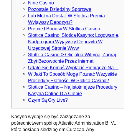
Nine Casino
Pozostałe Dziedziny Sportowe
Lub Można Dostać W Slottica Premia
Wyjąwszy Depozytu?
Premie I Bonusy W Slottica Casino
Slottica Casino ️ Slotica Kasyno: Logowanie,
Nadprogram Wyjąwszy Depozytu W
Urzędowej Stronie Www
Slottica Casino ᐉ Oficjalna Witryna, Zagraj
Zbyt Bezowocnie Przez Internet
Udało Się Komuś Wypłacić Pieniądze Na…
W Jaki To Sposób Mogę Poznać Wszystkie
Procedury Płatności W Slotica Casino?
Slottica Casino – Najistotniejsze Procedury
Kasyna Online Dla Ciebie
Czym Są Gry Live?
Kasyno wydaje się być zarządzane za
pośrednictwem spółkę Atlantic Administration B. V.,
która posiada siedzibę em Curacao. Aby