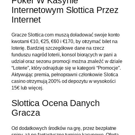
Poker W Kasynie
Internetowym Slottica Przez
Internet
Gracze Slottica com muszą doładować swoje konto
kwotami €10, €25, €60 i €170, by otrzymać bilet na
loterię. Bardziej szczegółowe dane na rzecz
funduszu nagród loterii, konsol biorących w pani a
udział oraz sezonu promocji można znaleźć w dziale
“Loterie”, który odnajduje się w kategorii “Promocje”.
Aktywując premia, pełnoprawni członkowie Slotica
casino otrzymują 200% od depozytu w wysokości
15€ lub więcej.
Slottica Ocena Danych
Gracza
Od dodatkowych środków na grę, przez bezpłatne
spiny, aż po fantastyczne turnieje kasynowe. Oferta