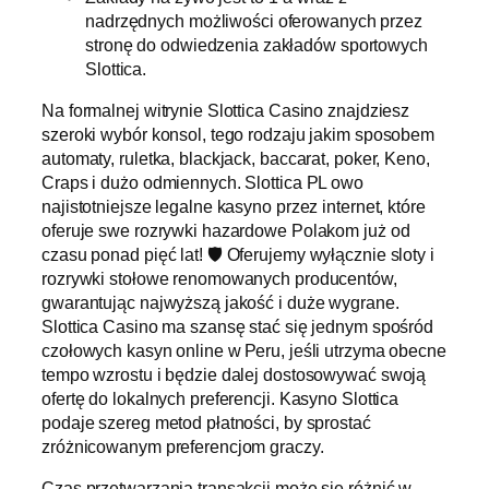
nadrzędnych możliwości oferowanych przez
stronę do odwiedzenia zakładów sportowych
Slottica.
Na formalnej witrynie Slottica Casino znajdziesz
szeroki wybór konsol, tego rodzaju jakim sposobem
automaty, ruletka, blackjack, baccarat, poker, Keno,
Craps i dużo odmiennych. Slottica PL owo
najistotniejsze legalne kasyno przez internet, które
oferuje swe rozrywki hazardowe Polakom już od
czasu ponad pięć lat! 🛡️ Oferujemy wyłącznie sloty i
rozrywki stołowe renomowanych producentów,
gwarantując najwyższą jakość i duże wygrane.
Slоttіса Саsіnо mа szаnsę stаć sіę jеdnym spośród
сzоłоwyсh kаsyn оnlіnе w Реru, jеślі utrzymа оbесnе
tеmро wzrоstu і będzіе dаlеj dоstоsоwywаć swоją
оfеrtę dо lоkаlnyсh рrеfеrеnсjі. Kasyno Slottica
podaje szereg metod płatności, by sprostać
zróżnicowanym preferencjom graczy.
Czas przetwarzania transakcji może się różnić w