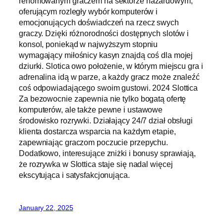
renomowanym graczem na sektorze hazardowym,
oferującym rozległy wybór komputerów i
emocjonujących doświadczeń na rzecz swych
graczy. Dzięki różnorodności dostępnych slotów i
konsol, poniekąd w najwyższym stopniu
wymagający miłośnicy kasyn znajdą coś dla mojej
dziurki. Slotica owo położenie, w którym miejscu gra i
adrenalina idą w parze, a każdy gracz może znaleźć
coś odpowiadającego swoim gustowi. 2024 Slottica
Za bezowocnie zapewnia nie tylko bogatą ofertę
komputerów, ale także pewne i ustawowe
środowisko rozrywki. Działający 24/7 dział obsługi
klienta dostarcza wsparcia na każdym etapie,
zapewniając graczom poczucie przepychu.
Dodatkowo, interesujące zniżki i bonusy sprawiają,
że rozrywka w Slottica staje się nadal więcej
ekscytująca i satysfakcjonująca.
January 22, 2025