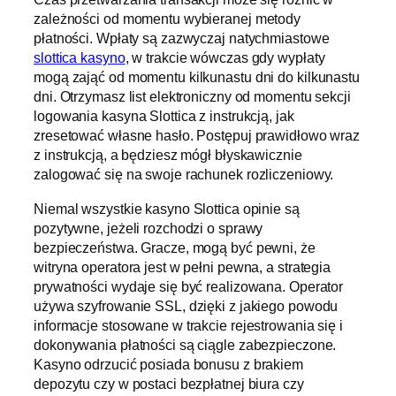
zależności od momentu wybieranej metody
płatności. Wpłaty są zazwyczaj natychmiastowe
slottica kasyno
, w trakcie wówczas gdy wypłaty
mogą zająć od momentu kilkunastu dni do kilkunastu
dni. Otrzymasz list elektroniczny od momentu sekcji
logowania kasyna Slottica z instrukcją, jak
zresetować własne hasło. Postępuj prawidłowo wraz
z instrukcją, a będziesz mógł błyskawicznie
zalogować się na swoje rachunek rozliczeniowy.
Niemal wszystkie kasyno Slottica opinie są
pozytywne, jeżeli rozchodzi o sprawy
bezpieczeństwa. Gracze, mogą być pewni, że
witryna operatora jest w pełni pewna, a strategia
prywatności wydaje się być realizowana. Operator
używa szyfrowanie SSL, dzięki z jakiego powodu
informacje stosowane w trakcie rejestrowania się i
dokonywania płatności są ciągle zabezpieczone.
Kasyno odrzucić posiada bonusu z brakiem
depozytu czy w postaci bezpłatnej biura czy