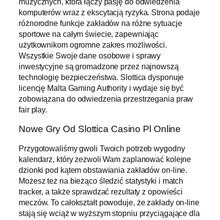
muzycznych, która łączy pasję do odwiedzenia
komputerów wraz z ekscytacją ryzyka. Strona podaje
różnorodne funkcje zakładów na różne sytuacje
sportowe na całym świecie, zapewniając
użytkownikom ogromne zakres możliwości.
Wszystkie Swoje dane osobowe i sprawy
inwestycyjne są gromadzone przez najnowszą
technologię bezpieczeństwa. Slottica dysponuje
licencję Malta Gaming Authority i wydaje się być
zobowiązana do odwiedzenia przestrzegania praw
fair play.
Nоwе Grу Оd Slоttіса Саsіnо Рl Оnlіnе
Przygotowaliśmy gwoli Twoich potrzeb wygodny
kalendarz, który zezwoli Wam zaplanować kolejne
dzionki pod kątem obstawiania zakładów on-line.
Możesz też na bieżąco śledzić statystyki i match
tracker, a także sprawdzać rezultaty z opowieści
meczów. To całokształt powoduje, że zakłady on-line
stają się wciąż w wyższym stopniu przyciągające dla