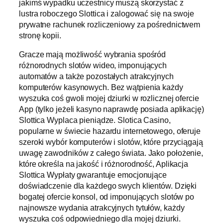
jakimś wypadku uczestnicy muszą skorzystać z
lustra roboczego Slottica i zalogować się na swoje
prywatne rachunek rozliczeniowy za pośrednictwem
stronę kopii.
Gracze mają możliwość wybrania spośród
różnorodnych slotów wideo, imponujących
automatów a także pozostałych atrakcyjnych
komputerów kasynowych. Bez wątpienia każdy
wyszuka coś gwoli mojej dziurki w rozlicznej ofercie
App (tylko jeżeli kasyno naprawdę posiada aplikację)
Slottica Wyplaca pieniądze. Slotica Casino,
popularne w świecie hazardu internetowego, oferuje
szeroki wybór komputerów i slotów, które przyciągają
uwagę zawodników z całego świata. Jako położenie,
które określa na jakość i różnorodność, Aplikacja
Slottica Wypłaty gwarantuje emocjonujące
doświadczenie dla każdego swych klientów. Dzięki
bogatej ofercie konsol, od imponujących slotów po
najnowsze wydania atrakcyjnych tytułów, każdy
wyszuka coś odpowiedniego dla mojej dziurki.