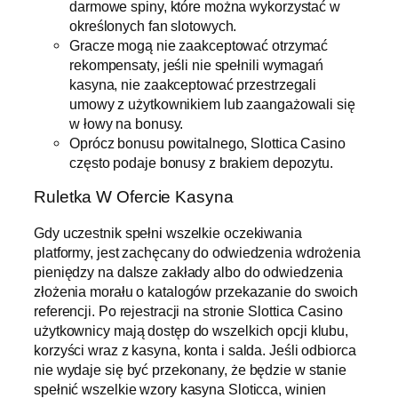
darmowe spiny, które można wykorzystać w
określonych fan slotowych.
Gracze mogą nie zaakceptować otrzymać
rekompensaty, jeśli nie spełnili wymagań
kasyna, nie zaakceptować przestrzegali
umowy z użytkownikiem lub zaangażowali się
w łowy na bonusy.
Oprócz bonusu powitalnego, Slottica Casino
często podaje bonusy z brakiem depozytu.
Ruletka W Ofercie Kasyna
Gdy uczestnik spełni wszelkie oczekiwania
platformy, jest zachęcany do odwiedzenia wdrożenia
pieniędzy na dalsze zakłady albo do odwiedzenia
złożenia morału o katalogów przekazanie do swoich
referencji. Po rejestracji na stronie Slottica Casino
użytkownicy mają dostęp do wszelkich opcji klubu,
korzyści wraz z kasyna, konta i salda. Jeśli odbiorca
nie wydaje się być przekonany, że będzie w stanie
spełnić wszelkie wzory kasyna Sloticca, winien