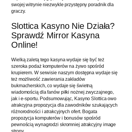
swojej witrynie niezwykle przystępny poradnik dla
graczy.
Slottica Kasyno Nie Działa?
Sprawdź Mirror Kasyna
Online!
Wielką zaletą tego kasyna wydaje się być też
szeroka podaż komputerów na żywo spośród
krupierem. W serwisie naszym dostępna wydaje się
też możliwość zawierania zakładów
bukmacherskich, co wydaje się świetną
wiadomością dla fanów piłki nożnej zwyczajnego,
jak i e-sportu. Podsumowując, Kasyno Slottica owo
atrakcyjna propozycja dla zawodników szukających
różnorodności i atrakcyjnych ofert. Bogata
propozycja komputerów i bonusów spośród
pewnością wynagrodzi skromniej atrakcyjny image
strony.