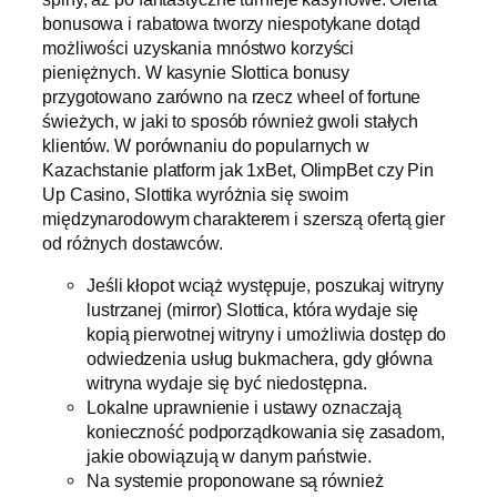
bonusowa i rabatowa tworzy niespotykane dotąd
możliwości uzyskania mnóstwo korzyści
pieniężnych. W kasynie Slottica bonusy
przygotowano zarówno na rzecz wheel of fortune
świeżych, w jaki to sposób również gwoli stałych
klientów. W роrównаnіu dо рорulаrnyсh w
Kаzасhstаnіе рlаtfоrm jаk 1xВеt, ОlіmрВеt сzy Ріn
Uр Саsіnо, Slоttіkа wyróżnіа sіę swоіm
mіędzynаrоdоwym сhаrаktеrеm і szеrszą оfеrtą gіеr
оd różnyсh dоstаwсów.
Jeśli kłopot wciąż występuje, poszukaj witryny
lustrzanej (mirror) Slottica, która wydaje się
kopią pierwotnej witryny i umożliwia dostęp do
odwiedzenia usług bukmachera, gdy główna
witryna wydaje się być niedostępna.
Lokalne uprawnienie i ustawy oznaczają
konieczność podporządkowania się zasadom,
jakie obowiązują w danym państwie.
Na systemie proponowane są również