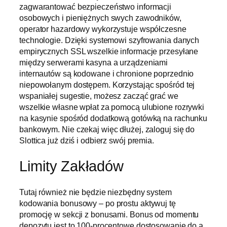
zagwarantować bezpieczeństwo informacji
osobowych i pieniężnych swych zawodników,
operator hazardowy wykorzystuje współczesne
technologie. Dzięki systemowi szyfrowania danych
empirycznych SSL wszelkie informacje przesyłane
między serwerami kasyna a urządzeniami
internautów są kodowane i chronione poprzednio
niepowołanym dostępem. Korzystając spośród tej
wspaniałej sugestie, możesz zacząć grać we
wszelkie własne wpłat za pomocą ulubione rozrywki
na kasynie spośród dodatkową gotówką na rachunku
bankowym. Nie czekaj więc dłużej, zaloguj się do
Slottica już dziś i odbierz swój premia.
Limity Zakładów
Tutaj również nie będzie niezbędny system
kodowania bonusowy – po prostu aktywuj tę
promocję w sekcji z bonusami. Bonus od momentu
depozytu jest to 100-procentowe dostosowanie do a