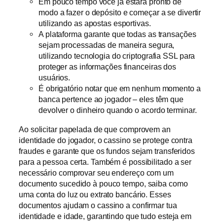
Em pouco tempo você já estará pronto de
modo a fazer o depósito e começar a se divertir
utilizando as apostas esportivas.
A plataforma garante que todas as transações
sejam processadas de maneira segura,
utilizando tecnologia do criptografia SSL para
proteger as informações financeiras dos
usuários.
É obrigatório notar que em nenhum momento a
banca pertence ao jogador – eles têm que
devolver o dinheiro quando o acordo terminar.
Ao solicitar papelada de que comprovem an
identidade do jogador, o cassino se protege contra
fraudes e garante que os fundos sejam transferidos
para a pessoa certa. Também é possibilitado a ser
necessário comprovar seu endereço com um
documento sucedido à pouco tempo, saiba como
uma conta do luz ou extrato bancário. Esses
documentos ajudam o cassino a confirmar tua
identidade e idade, garantindo que tudo esteja em