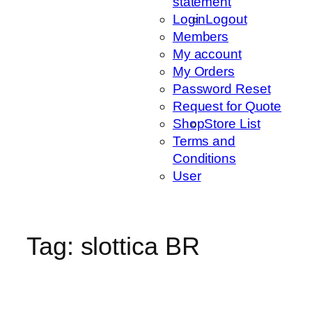
statement
Login
Logout
Members
My account
My Orders
Password Reset
Request for Quote
Shop
Store List
Terms and
Conditions
User
Tag:
slottica BR