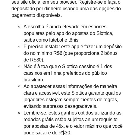
seu site oficial em seu browser. Registre-se e faça o
depositado por dinheiro usando uma das opções do
pagamento disponíveis.
A escolha é ainda elevado em esportes
populares pelo app do apostas do Slottica,
saiba como futebol e tênis.
É preciso instalar este app e fazer um depósito
do no mínimo R$6 (que proporciona 2 bônus
de R$30).
Não é à toa que o Slottica cassino é 1 dos
cassinos em linha preferidos do público
brasileiro.
Ao abastecer essas informações de maneira
clara e acessível, este Slottica garante qual os
jogadores estejam sempre cientes de regras,
evitando surpresas desagradáveis.
Lembre-se, estes ganhos obtidos utilizando as
rodadas grátis estão sujeitos an um requisito
por apostas de 45x, e o valor máximo que você
pode sacar é de R$30.