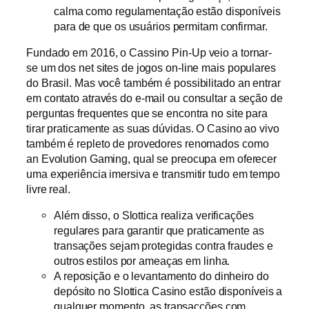
calma como regulamentação estão disponíveis
para de que os usuários permitam confirmar.
Fundado em 2016, o Cassino Pin-Up veio a tornar-
se um dos net sites de jogos on-line mais populares
do Brasil. Mas você também é possibilitado an entrar
em contato através do e-mail ou consultar a seção de
perguntas frequentes que se encontra no site para
tirar praticamente as suas dúvidas. O Casino ao vivo
também é repleto de provedores renomados como
an Evolution Gaming, qual se preocupa em oferecer
uma experiência imersiva e transmitir tudo em tempo
livre real.
Além disso, o Slottica realiza verificações
regulares para garantir que praticamente as
transações sejam protegidas contra fraudes e
outros estilos por ameaças em linha.
A reposição e o levantamento do dinheiro do
depósito no Slottica Casino estão disponíveis a
qualquer momento, as transacções com