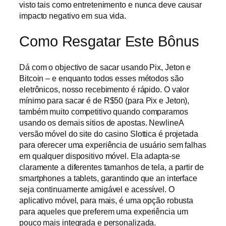
visto tais como entretenimento e nunca deve causar
impacto negativo em sua vida.
Como Resgatar Este Bônus
Dá com o objectivo de sacar usando Pix, Jeton e
Bitcoin – e enquanto todos esses métodos são
eletrônicos, nosso recebimento é rápido. O valor
mínimo para sacar é de R$50 (para Pix e Jeton),
também muito competitivo quando comparamos
usando os demais sitios de apostas. NewlineA
versão móvel do site do casino Slottica é projetada
para oferecer uma experiência de usuário sem falhas
em qualquer dispositivo móvel. Ela adapta-se
claramente a diferentes tamanhos de tela, a partir de
smartphones a tablets, garantindo que an interface
seja continuamente amigável e acessível. O
aplicativo móvel, para mais, é uma opção robusta
para aqueles que preferem uma experiência um
pouco mais integrada e personalizada.