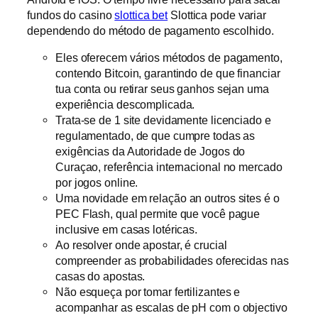
fundos do casino
slottica bet
Slottica pode variar
dependendo do método de pagamento escolhido.
Eles oferecem vários métodos de pagamento,
contendo Bitcoin, garantindo de que financiar
tua conta ou retirar seus ganhos sejan uma
experiência descomplicada.
Trata-se de 1 site devidamente licenciado e
regulamentado, de que cumpre todas as
exigências da Autoridade de Jogos do
Curaçao, referência internacional no mercado
por jogos online.
Uma novidade em relação an outros sites é o
PEC Flash, qual permite que você pague
inclusive em casas lotéricas.
Ao resolver onde apostar, é crucial
compreender as probabilidades oferecidas nas
casas do apostas.
Não esqueça por tomar fertilizantes e
acompanhar as escalas de pH com o objectivo