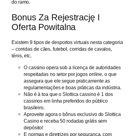
do ramo.
Bonus Za Rejestrację I
Oferta Powitalna
Existem 9 tipos de desportos virtuais nesta categoria
– corridas de cães, futebol, corridas de cavalos,
ténis, etc.
O cassino opera sob a licença de autoridades
respeitadas no setor por jogos online, o que
assegura que ele segue praticamente as
regulamentações e boas práticas da indústria.
Não é à toa que o Slottica cassino é 1 dos
cassinos em linha preferidos do público
brasileiro.
Aproveite agora o bônus exclusivo do Slottica
Casino e receba 50 rodadas grátis sem
depósito!
E normas e diretrizes por segurança, com