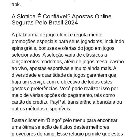
apk.
A Slottica É Confiável? Apostas Online
Seguras Pelo Brasil 2024
A plataforma de jogo oferece regularmente
promoções especiais para seus jogadores, incluindo
spins grátis, bonuses e ofertas do jogo em jogos
selecionados. A seleção varia de clássicos a
lançamentos modernos, além de jogos mesa, casino
ao vivo, apostas esportivas e muito ainda mais. A
diversidade e quantidade de jogos garantem que
haja um serviço com o objectivo de todos estes
gostos e preferências. Você pode realizar isso por
meio de várias opções do pagamento, tais como
cartão de crédito, PayPal, transferência bancária ou
outros métodos disponíveis.
Basta clicar em “Bingo” pelo menu para encontrar
uma ótima seleção de títulos destes melhores
provedores do ramo. Esse refugio permite que estes