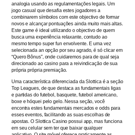
analogia usando as regulamentações legais. Um
jogo casual que desafia estes jogadores a
combinarem símbolos com este objectivo de formar
novos e alcançar pontuações ainda muito mais altas.
Este game é ideal utilizando o objectivo de quem
busca uma experiência relaxante, contudo ao
mesmo tempo super fun envolvente. E uma vez
selecionada an opção por seu agrado, é só clicar em
“Quero Bônus”, onde cuidaremos para de qual seja
direcionado ao casino para a reivindicação de sua
própria própria premiação.
Uma característica diferenciada da Slottica é a seção
Top Leagues, de que destaca as fundamentais ligas
e partidas do futebol, basquete, futebol americano,
boxe e hóquei pelo gelo. Nessa seção, você
encontra estes fundamentais mercados e odds para
esses eventos, facilitando as suas escolhas de
apostas. O Slottica Casino possui app, mas funciona
em seu celular sem ter que baixar qualquer
aplicativo. O site móvel oferece praticamente as