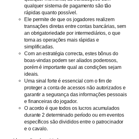
qualquer sistema de pagamento são tão
rápidas quanto possível.
Ele permite de que os jogadores realizem
transações diretas entre contas bancárias, sem
an obrigatoriedade por intermediários, o que
torna as operações mais rápidas e
simplificadas.
Com an estratégia correcta, estes bônus do
boas-vindas podem ser aliados poderosos,
porém é importante qual as condições sejam
ideais.
Uma sinal forte é essencial com o fim de
proteger a conta de acessos não autorizados e
garantir a segurança das informações pessoais
e financeiras do jogador.
O acordo é que todos os lucros acumulados
durante 2 determinado período ou em eventos
específicos são divididos entre o patrocinador
e o cavalo.